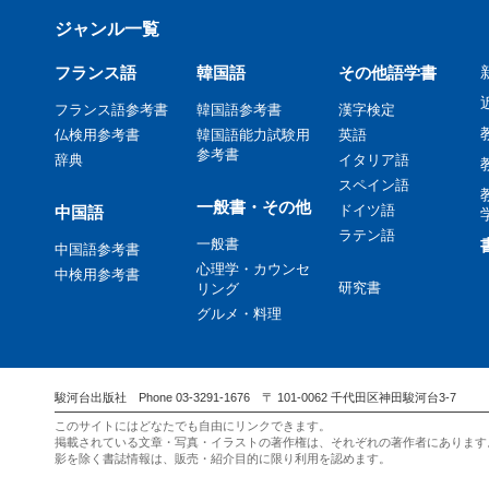
ジャンル一覧
フランス語
韓国語
その他語学書
フランス語参考書
韓国語参考書
漢字検定
仏検用参考書
韓国語能力試験用
英語
参考書
辞典
イタリア語
スペイン語
一般書・その他
ドイツ語
中国語
ラテン語
一般書
中国語参考書
心理学・カウンセ
中検用参考書
研究書
リング
グルメ・料理
駿河台出版社 Phone 03-3291-1676 〒 101-0062 千代田区神田駿河台3-7
このサイトにはどなたでも自由にリンクできます。
掲載されている文章・写真・イラストの著作権は、それぞれの著作者にあります
影を除く書誌情報は、販売・紹介目的に限り利用を認めます。