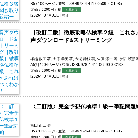
B5 / 100ページ / 並製 / ISBN978-4-411-00589-2 C1085
定価：2200円＋税
在庫あり
[2026年07月01日刊行]
［改訂二版］徹底攻略仏検準２級 これさ
声ダウンロード&ストリーミング
塚越 敦子 著, 太原 孝英 著, 大場 静枝 著, 佐藤 淳一 著, 余語 毅憲 
A5判 / 204ページ / 並製 / ISBN978-4-411-00590-8 C1085
定価：2600円＋税
在庫あり
[2026年07月01日刊行]
〈二訂版〉完全予想仏検準１級ー筆記問題
富田 正二 著
B5 / 312ページ / 並製 / ISBN978-4-411-00591-5 C1085
定価：3800円＋税
在庫あり