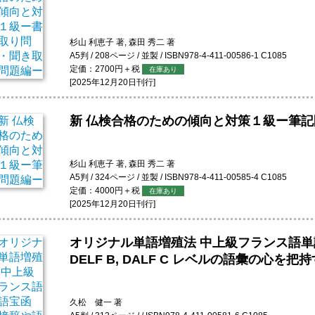
杉山 利恵子 著, 森田 秀二 著
A5判 / 208ページ / 並製 / ISBN978-4-411-00586-1 C1085
定価：2700円＋税
在庫あり
[2025年12月20日刊行]
新 仏検合格のための傾向と対策１級ー筆
杉山 利恵子 著, 森田 秀二 著
A5判 / 324ページ / 並製 / ISBN978-4-411-00585-4 C1085
定価：4000円＋税
在庫あり
[2025年12月20日刊行]
オリジナル単語増殖法 中上級フランス語
DELF B, DALF C レベルの語彙の心を把持
久松 健一 著