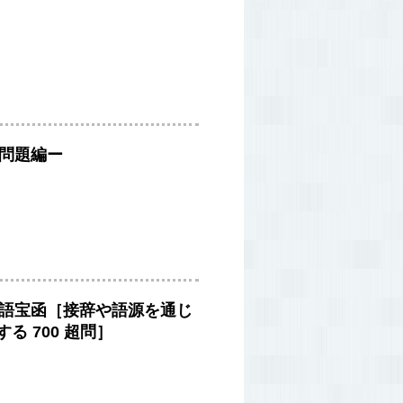
記問題編ー
単語宝函［接辞や語源を通じ
する 700 超問］