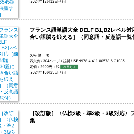
[2024年12月12日刊行]
フランス語単語大全 DELF B1,B2レベル
合い語脳を鍛える］（同意語・反意語一覧
久松 健一 著
四六判 / 304ページ / 並製 / ISBN978-4-411-00578-6 C1085
定価：2600円＋税
在庫あり
[2024年10月25日刊行]
［改訂版］〈仏検2級・準2級・3級対応〉
集