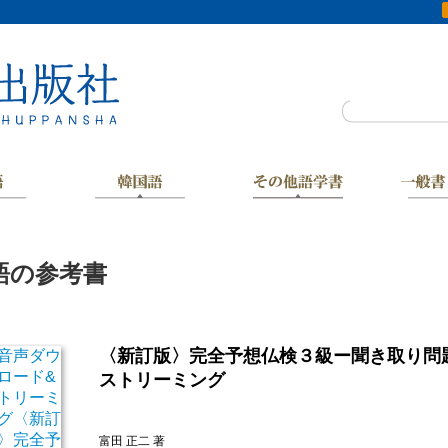
語の参考書
〈新訂版〉完全予想仏検３級ー聞き取り問
ストリーミング
富田 正二 著