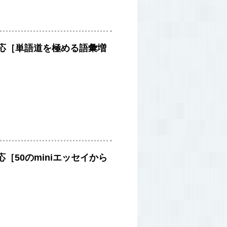
ル対応［単語道を極める語彙増
応［50のminiエッセイから