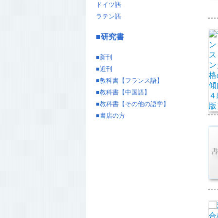
ドイツ語
ラテン語
■
研究書
■
新刊
■
近刊
■
教科書【フランス語】
■
教科書【中国語】
■
教科書【その他の語学】
■
書店の方