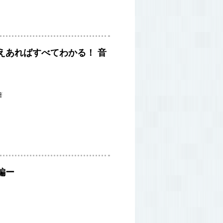
えあればすべてわかる！
音
著
編ー