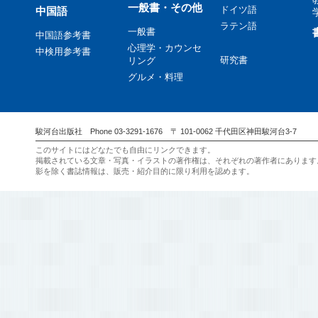
一般書・その他
ドイツ語
中国語
ラテン語
一般書
中国語参考書
心理学・カウンセ
中検用参考書
研究書
リング
グルメ・料理
駿河台出版社 Phone 03-3291-1676 〒 101-0062 千代田区神田駿河台3-7
このサイトにはどなたでも自由にリンクできます。
掲載されている文章・写真・イラストの著作権は、それぞれの著作者にあります
影を除く書誌情報は、販売・紹介目的に限り利用を認めます。