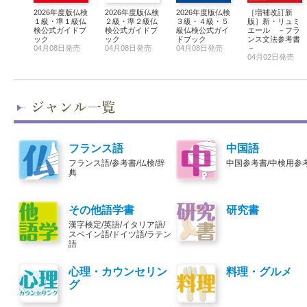
2026年度版仏検
2026年度版仏検
2026年度版仏検
［増補改訂新
１級・準１級仏
２級・準２級仏
３級・４級・５
版］新・リュミ
検公式ガイドブ
検公式ガイドブ
級仏検公式ガイ
エール －フラ
ック
ック
ドブック
ンス文法参考書
04月08日発売
04月08日発売
04月08日発売
－
04月02日発売
フランス語
中国語
フランス語/参考書/仏検/辞
中国参考書/中検用参
典
その他語学書
研究書
漢字検定/英語/イタリア語/
スペイン語/ドイツ語/ラテン
語
心理・カウンセリン
料理・グルメ
グ