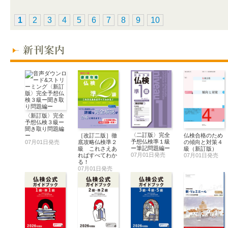
1
2
3
4
5
6
7
8
9
10
〈新訂版〉完全
予想仏検３級ー
聞き取り問題編
〈二訂版〉完全
［改訂二版］徹
仏検合格のため
ー
予想仏検準１級
底攻略仏検準２
の傾向と対策４
07月01日発売
ー筆記問題編ー
級 これさえあ
級（新訂版）
07月01日発売
ればすべてわか
07月01日発売
る！
07月01日発売