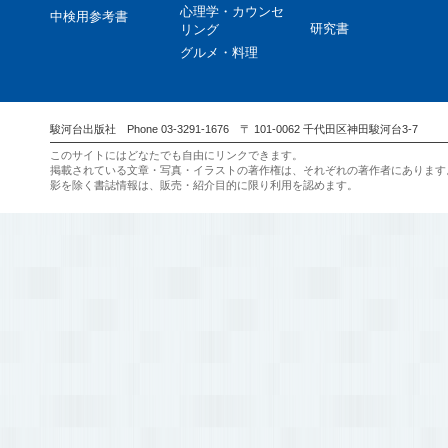
心理学・カウンセ
中検用参考書
研究書
リング
グルメ・料理
駿河台出版社 Phone 03-3291-1676 〒 101-0062 千代田区神田駿河台3-7
このサイトにはどなたでも自由にリンクできます。
掲載されている文章・写真・イラストの著作権は、それぞれの著作者にあります
影を除く書誌情報は、販売・紹介目的に限り利用を認めます。