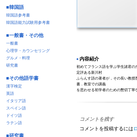
■
韓国語
韓国語参考書
韓国語能力試験用参考書
■
一般書・その他
一般書
心理学・カウンセリング
グルメ・料理
内容紹介
◉
研究書
初めてフランス語を学ぶ学生諸君の
定評ある新川村
■
その他語学書
ふらんす語の著者が，その長い教授
書．教室での講義
漢字検定
を思わせる初学者のための懇切丁寧
英語
イタリア語
スペイン語
ドイツ語
コメントを残す
ラテン語
コメントを投稿するには
■
研究書