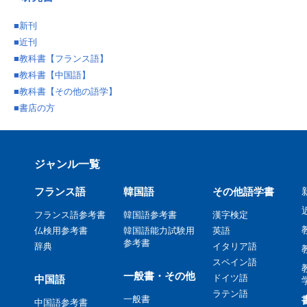
■
新刊
■
近刊
■
教科書【フランス語】
■
教科書【中国語】
■
教科書【その他の語学】
■
書店の方
ジャンル一覧
フランス語
韓国語
その他語学書
フランス語参考書
韓国語参考書
漢字検定
仏検用参考書
韓国語能力試験用
英語
参考書
辞典
イタリア語
スペイン語
一般書・その他
ドイツ語
中国語
ラテン語
一般書
中国語参考書