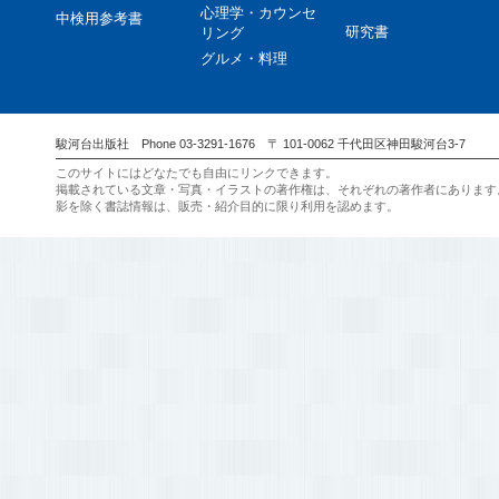
心理学・カウンセ
中検用参考書
研究書
リング
グルメ・料理
駿河台出版社 Phone 03-3291-1676 〒 101-0062 千代田区神田駿河台3-7
このサイトにはどなたでも自由にリンクできます。
掲載されている文章・写真・イラストの著作権は、それぞれの著作者にあります
影を除く書誌情報は、販売・紹介目的に限り利用を認めます。