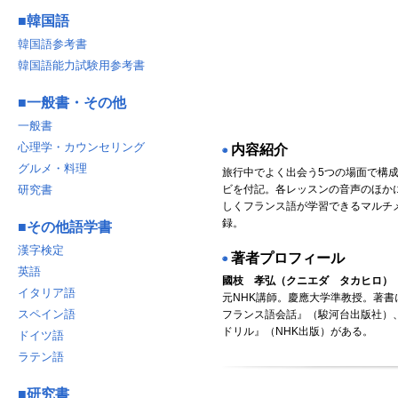
■
韓国語
韓国語参考書
韓国語能力試験用参考書
■
一般書・その他
一般書
心理学・カウンセリング
内容紹介
◉
グルメ・料理
旅行中でよく出会う5つの場面で構
ビを付記。各レッスンの音声のほか
研究書
しくフランス語が学習できるマルチ
録。
■
その他語学書
漢字検定
著者プロフィール
◉
英語
國枝 孝弘
（クニエダ タカヒロ）
イタリア語
元NHK講師。慶應大学準教授。著書
スペイン語
フランス語会話』（駿河台出版社）
ドリル』（NHK出版）がある。
ドイツ語
ラテン語
■
研究書