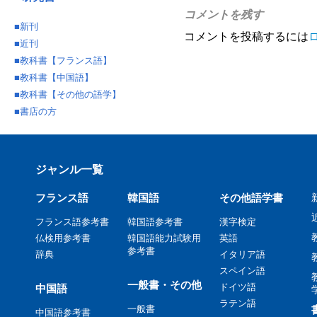
コメントを残す
■
新刊
コメントを投稿するには
■
近刊
■
教科書【フランス語】
■
教科書【中国語】
■
教科書【その他の語学】
■
書店の方
ジャンル一覧
フランス語
韓国語
その他語学書
フランス語参考書
韓国語参考書
漢字検定
仏検用参考書
韓国語能力試験用
英語
参考書
辞典
イタリア語
スペイン語
一般書・その他
ドイツ語
中国語
ラテン語
一般書
中国語参考書