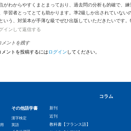
点がわからやすくまとまっており、過去問の分析も的確で、練
、学習者とってとても助かります。準2級しか出されていないの
という、対策本が手薄な級でぜひ出版していただきたいです。
グインして返信する
コメントを残す
コメントを投稿するには
ログイン
してください。
コラム
その他語学書
新刊
近刊
漢字検定
教科書【フランス語】
用
英語