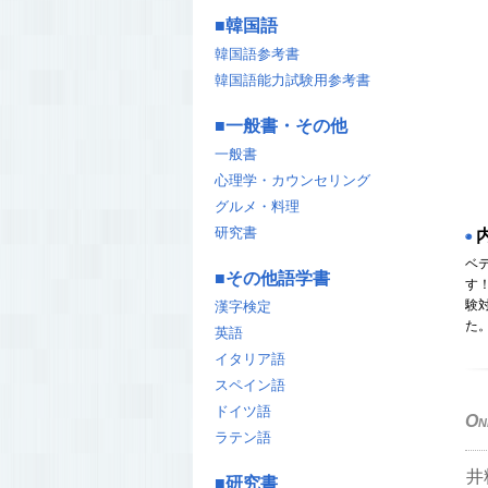
■
韓国語
韓国語参考書
韓国語能力試験用参考書
■
一般書・その他
一般書
心理学・カウンセリング
グルメ・料理
研究書
◉
ベ
■
その他語学書
す
験
漢字検定
た
英語
イタリア語
スペイン語
ドイツ語
On
ラテン語
井
■
研究書