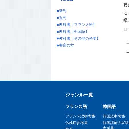
要
■
新刊
も
■
近刊
級
■
教科書【フランス語】
ロ
■
教科書【中国語】
■
教科書【その他の語学】
■
書店の方
ジャンル一覧
フランス語
韓国語
フランス語参考書
韓国語参考書
仏検用参考書
韓国語能力試験
参考書