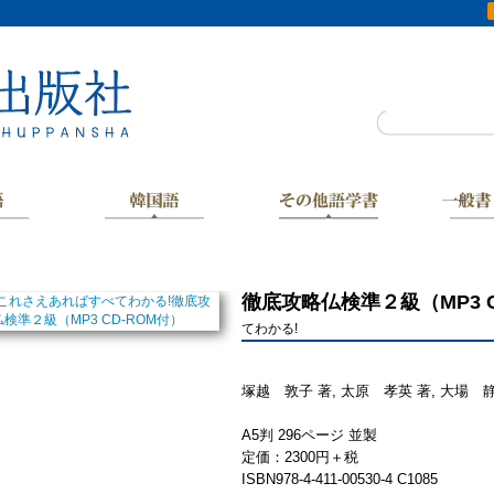
徹底攻略仏検準２級（MP3 
てわかる!
塚越 敦子 著, 太原 孝英 著, 大場 静
A5判 296ページ 並製
定価：2300円＋税
ISBN978-4-411-00530-4 C1085