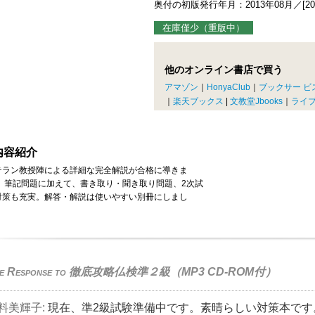
奥付の初版発行年月：2013年08月／[20
在庫僅少（重版中）
他のオンライン書店で買う
アマゾン
｜
HonyaClub
｜
ブックサー ビ
｜
楽天ブックス
|
文教堂Jbooks
｜
ライ
内容紹介
テラン教授陣による詳細な完全解説が合格に導きま
！ 筆記問題に加えて、書き取り・聞き取り問題、2次試
対策も充実。解答・解説は使いやすい別冊にしまし
。
e Response to
徹底攻略仏検準２級（MP3 CD-ROM付）
料美輝子
:
現在、準2級試験準備中です。素晴らしい対策本です