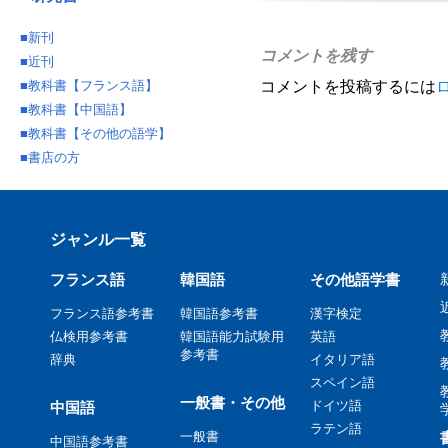
■
新刊
コメントを残す
■
近刊
■
教科書【フランス語】
コメントを投稿するには
■
教科書【中国語】
■
教科書【その他の語学】
■
書店の方
ジャンル一覧
フランス語
韓国語
その他語学書
フランス語参考書
韓国語参考書
漢字検定
仏検用参考書
韓国語能力試験用
英語
参考書
辞典
イタリア語
スペイン語
一般書・その他
ドイツ語
中国語
ラテン語
一般書
中国語参考書