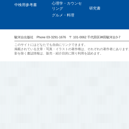
心理学・カウンセ
中検用参考書
研究書
リング
グルメ・料理
駿河台出版社 Phone 03-3291-1676 〒 101-0062 千代田区神田駿河台3-7
このサイトにはどなたでも自由にリンクできます。
掲載されている文章・写真・イラストの著作権は、それぞれの著作者にあります
影を除く書誌情報は、販売・紹介目的に限り利用を認めます。