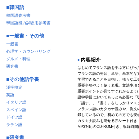
■
韓国語
韓国語参考書
韓国語能力試験用参考書
■
一般書・その他
一般書
心理学・カウンセリング
グルメ・料理
内容紹介
◉
研究書
はじめてフランス語を学ぶ方にぴっ
フランス語の発音、単語、基本的な
■
その他語学書
学習できることを目指し、様々な工
重要事項やよく使う表現、文法事項を
漢字検定
重要ポイントが見てすぐわかるよう
英語
語学学習においてもっとも必要な「
イタリア語
「話す」、「書く」をしっかりマス
フランス語のカタカナ読みや、例文
スペイン語
録しているので、初めての方でも安
ドイツ語
カタカナ読みを隠せる赤シート付き
ラテン語
MP3対応のCD-ROM付き、収録時間
■
研究書