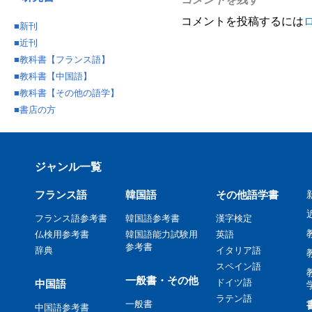
コメントを投稿するには
■
新刊
■
近刊
■
教科書【フランス語】
■
教科書【中国語】
■
教科書【その他の語学】
■
書店の方
ジャンル一覧
フランス語
韓国語
その他語学書
フランス語参考書
韓国語参考書
漢字検定
仏検用参考書
韓国語能力試験用
英語
参考書
辞典
イタリア語
スペイン語
一般書・その他
ドイツ語
中国語
ラテン語
一般書
中国語参考書