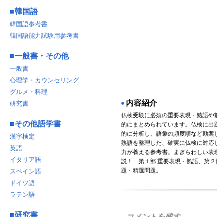
■
韓国語
韓国語参考書
韓国語能力試験用参考書
■
一般書・その他
一般書
心理学・カウンセリング
グルメ・料理
内容紹介
研究書
◉
仏検受験に必須の重要表現・熟語や
■
その他語学書
的にまとめられています。仏検に出
的に分析し、語彙の頻度順など勘案
漢字検定
熟語を整理した、確実に仏検に対応
英語
力が養える参考書。まぎらわしい表
イタリア語
説！ 第１部 重要表現・熟語、第２
題・精選問題。
スペイン語
ドイツ語
ラテン語
■
研究書
コメントを残す