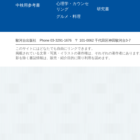
心理学・カウンセ
中検用参考書
研究書
リング
グルメ・料理
駿河台出版社 Phone 03-3291-1676 〒 101-0062 千代田区神田駿河台3-7
このサイトにはどなたでも自由にリンクできます。
掲載されている文章・写真・イラストの著作権は、それぞれの著作者にあります
影を除く書誌情報は、販売・紹介目的に限り利用を認めます。