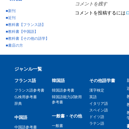
コメントを残す
■
新刊
コメントを投稿するには
■
近刊
■
教科書【フランス語】
■
教科書【中国語】
■
教科書【その他の語学】
■
書店の方
ジャンル一覧
フランス語
韓国語
その他語学書
フランス語参考書
韓国語参考書
漢字検定
仏検用参考書
韓国語能力試験用
英語
参考書
辞典
イタリア語
スペイン語
一般書・その他
ドイツ語
中国語
ラテン語
一般書
中国語参考書