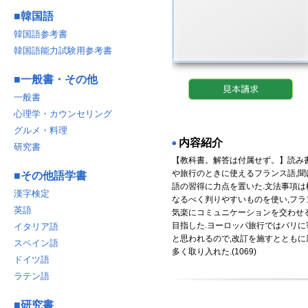
■
韓国語
韓国語参考書
韓国語能力試験用参考書
■
一般書・その他
一般書
心理学・カウンセリング
グルメ・料理
内容紹介
◉
研究書
【教科書。解答は付属せず。】読み
や旅行のときに使えるフランス語,
■
その他語学書
語の習得に力点を置いた.文法事項は
漢字検定
なるべく判りやすいものを使い,フ
英語
気楽にコミュニケーションを交わせ
目指した.ヨーロッパ旅行ではパリ
イタリア語
と思われるので,改訂を施すととも
スペイン語
多く取り入れた.(1069)
ドイツ語
ラテン語
■
研究書