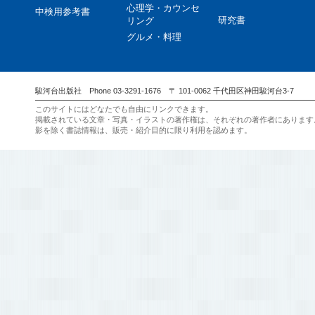
心理学・カウンセ
中検用参考書
研究書
リング
グルメ・料理
駿河台出版社 Phone 03-3291-1676 〒 101-0062 千代田区神田駿河台3-7
このサイトにはどなたでも自由にリンクできます。
掲載されている文章・写真・イラストの著作権は、それぞれの著作者にあります
影を除く書誌情報は、販売・紹介目的に限り利用を認めます。