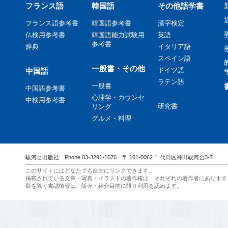
フランス語
韓国語
その他語学書
フランス語参考書
韓国語参考書
漢字検定
仏検用参考書
韓国語能力試験用
英語
参考書
辞典
イタリア語
スペイン語
一般書・その他
ドイツ語
中国語
ラテン語
一般書
中国語参考書
心理学・カウンセ
中検用参考書
研究書
リング
グルメ・料理
駿河台出版社 Phone 03-3291-1676 〒 101-0062 千代田区神田駿河台3-7
このサイトにはどなたでも自由にリンクできます。
掲載されている文章・写真・イラストの著作権は、それぞれの著作者にあります
影を除く書誌情報は、販売・紹介目的に限り利用を認めます。