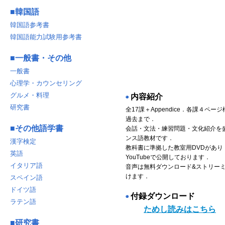
■
韓国語
韓国語参考書
韓国語能力試験用参考書
■
一般書・その他
一般書
心理学・カウンセリング
グルメ・料理
内容紹介
◉
研究書
全17課＋Appendice．各課４ペ
過去まで．
■
その他語学書
会話・文法・練習問題・文化紹介を
ンス語教材です．
漢字検定
教科書に準拠した教室用DVDがあり
英語
YouTubeで公開しております．
イタリア語
音声は無料ダウンロード&ストリー
けます．
スペイン語
ドイツ語
付録ダウンロード
◉
ラテン語
ためし読みはこちら
■
研究書