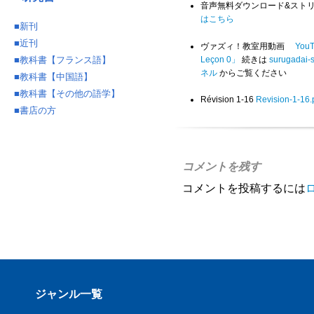
音声無料ダウンロード&スト
はこちら
■
新刊
■
近刊
ヴァズィ！教室用動画
You
Leçon 0」
続きは
surugadai
■
教科書【フランス語】
ネル
からご覧ください
■
教科書【中国語】
■
教科書【その他の語学】
Révision 1-16
Revision-1-16.
■
書店の方
コメントを残す
コメントを投稿するには
ジャンル一覧