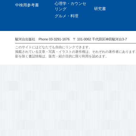
心理学・カウンセ
中検用参考書
研究書
リング
グルメ・料理
駿河台出版社 Phone 03-3291-1676 〒 101-0062 千代田区神田駿河台3-7
このサイトにはどなたでも自由にリンクできます。
掲載されている文章・写真・イラストの著作権は、それぞれの著作者にあります
影を除く書誌情報は、販売・紹介目的に限り利用を認めます。