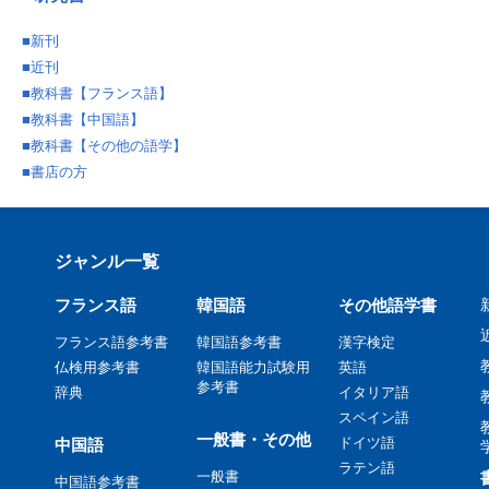
■
新刊
■
近刊
■
教科書【フランス語】
■
教科書【中国語】
■
教科書【その他の語学】
■
書店の方
ジャンル一覧
フランス語
韓国語
その他語学書
フランス語参考書
韓国語参考書
漢字検定
仏検用参考書
韓国語能力試験用
英語
参考書
辞典
イタリア語
スペイン語
一般書・その他
ドイツ語
中国語
ラテン語
一般書
中国語参考書