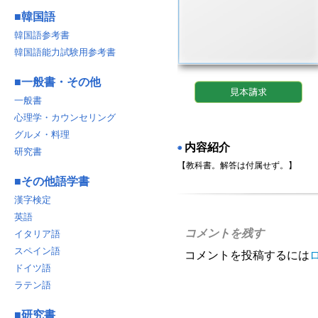
■
韓国語
韓国語参考書
韓国語能力試験用参考書
■
一般書・その他
一般書
心理学・カウンセリング
グルメ・料理
内容紹介
◉
研究書
【教科書。解答は付属せず。】
■
その他語学書
漢字検定
英語
コメントを残す
イタリア語
スペイン語
コメントを投稿するには
ドイツ語
ラテン語
■
研究書