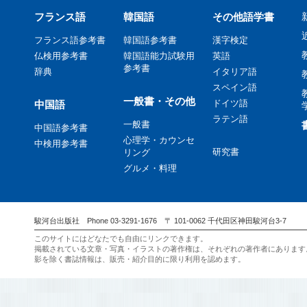
フランス語
韓国語
その他語学書
フランス語参考書
韓国語参考書
漢字検定
仏検用参考書
韓国語能力試験用
英語
参考書
辞典
イタリア語
スペイン語
一般書・その他
ドイツ語
中国語
ラテン語
一般書
中国語参考書
心理学・カウンセ
中検用参考書
研究書
リング
グルメ・料理
駿河台出版社 Phone 03-3291-1676 〒 101-0062 千代田区神田駿河台3-7
このサイトにはどなたでも自由にリンクできます。
掲載されている文章・写真・イラストの著作権は、それぞれの著作者にあります
影を除く書誌情報は、販売・紹介目的に限り利用を認めます。