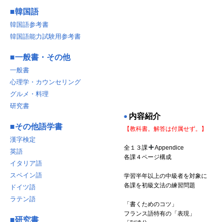
■
韓国語
韓国語参考書
韓国語能力試験用参考書
■
一般書・その他
一般書
心理学・カウンセリング
グルメ・料理
研究書
内容紹介
◉
■
その他語学書
【教科書。解答は付属せず。】
漢字検定
全１３課
Appendice
英語
各課４ページ構成
イタリア語
スペイン語
学習半年以上の中級者を対象に
各課を初級文法の練習問題
ドイツ語
ラテン語
「書くためのコツ」
フランス語特有の「表現」
■
研究書