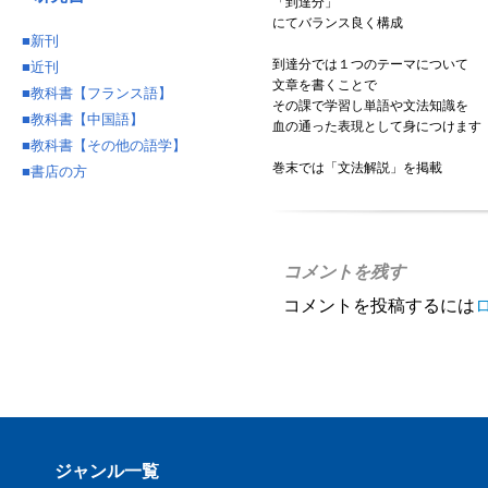
「到達分」
にてバランス良く構成
■
新刊
到達分では１つのテーマについて
■
近刊
文章を書くことで
■
教科書【フランス語】
その課で学習し単語や文法知識を
■
教科書【中国語】
血の通った表現として身につけます
■
教科書【その他の語学】
巻末では「文法解説」を掲載
■
書店の方
コメントを残す
コメントを投稿するには
ジャンル一覧