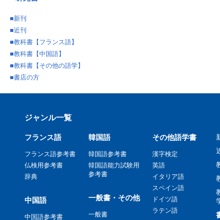
■
新刊
■
近刊
■
教科書【フランス語】
■
教科書【中国語】
■
教科書【その他の語学】
■
書店の方
ジャンル一覧
フランス語
韓国語
その他語学書
フランス語参考書
韓国語参考書
漢字検定
仏検用参考書
韓国語能力試験用
英語
参考書
辞典
イタリア語
スペイン語
一般書・その他
ドイツ語
中国語
ラテン語
一般書
中国語参考書