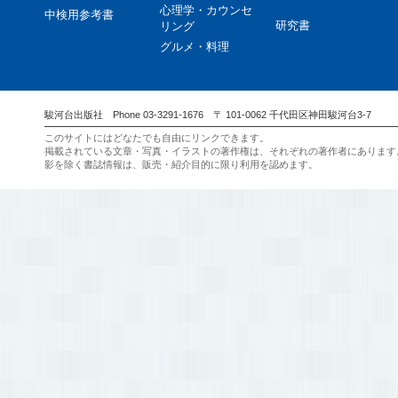
心理学・カウンセ
中検用参考書
研究書
リング
グルメ・料理
駿河台出版社 Phone 03-3291-1676 〒 101-0062 千代田区神田駿河台3-7
このサイトにはどなたでも自由にリンクできます。
掲載されている文章・写真・イラストの著作権は、それぞれの著作者にあります
影を除く書誌情報は、販売・紹介目的に限り利用を認めます。