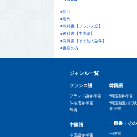
■
新刊
■
近刊
■
教科書【フランス語】
■
教科書【中国語】
■
教科書【その他の語学】
■
書店の方
ジャンル一覧
フランス語
韓国語
フランス語参考書
韓国語参考書
仏検用参考書
韓国語能力試験
参考書
辞典
一般書・その
中国語
一般書
中国語参考書