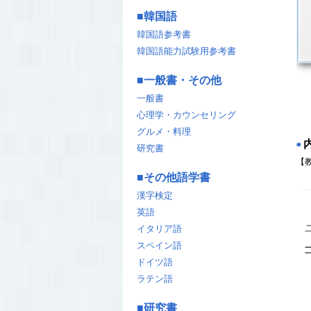
■
韓国語
韓国語参考書
韓国語能力試験用参考書
■
一般書・その他
一般書
心理学・カウンセリング
グルメ・料理
◉
研究書
【
■
その他語学書
漢字検定
英語
イタリア語
スペイン語
ドイツ語
ラテン語
■
研究書