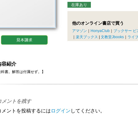
在庫あり
他のオンライン書店で買う
アマゾン
｜
HonyaClub
｜
ブックサー ビ
｜
楽天ブックス
|
文教堂Jbooks
｜
ライ
内容紹介
教科書。解答は付属せず。】
コメントを残す
コメントを投稿するには
ログイン
してください。