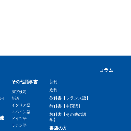
コラム
その他語学書
新刊
近刊
漢字検定
教科書【フランス語】
用
英語
イタリア語
教科書【中国語】
スペイン語
教科書【その他の語
他
ドイツ語
学】
ラテン語
書店の方