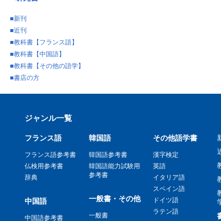
■
新刊
■
近刊
■
教科書【フランス語】
■
教科書【中国語】
■
教科書【その他の語学】
■
書店の方
ジャンル一覧
フランス語
韓国語
その他語学書
フランス語参考書
韓国語参考書
漢字検定
仏検用参考書
韓国語能力試験用
英語
参考書
辞典
イタリア語
スペイン語
一般書・その他
ドイツ語
中国語
ラテン語
一般書
中国語参考書