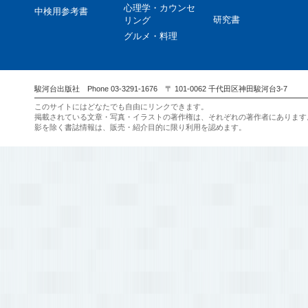
心理学・カウンセ
中検用参考書
研究書
リング
グルメ・料理
駿河台出版社 Phone 03-3291-1676 〒 101-0062 千代田区神田駿河台3-7
このサイトにはどなたでも自由にリンクできます。
掲載されている文章・写真・イラストの著作権は、それぞれの著作者にあります
影を除く書誌情報は、販売・紹介目的に限り利用を認めます。