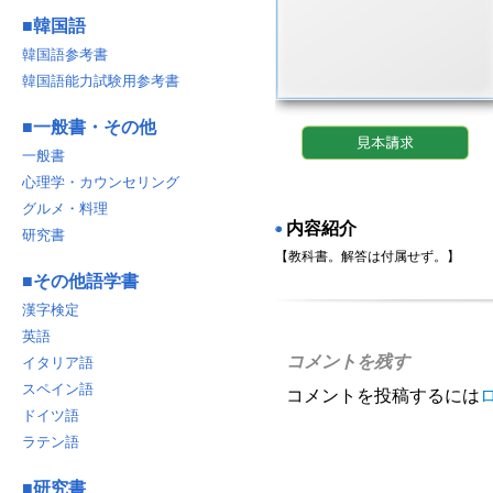
■
韓国語
韓国語参考書
韓国語能力試験用参考書
■
一般書・その他
一般書
心理学・カウンセリング
グルメ・料理
内容紹介
◉
研究書
【教科書。解答は付属せず。】
■
その他語学書
漢字検定
英語
コメントを残す
イタリア語
スペイン語
コメントを投稿するには
ドイツ語
ラテン語
■
研究書