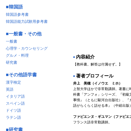
■
韓国語
韓国語参考書
韓国語能力試験用参考書
■
一般書・その他
一般書
心理学・カウンセリング
グルメ・料理
内容紹介
◉
研究書
【教科書。解答は付属せず。】
■
その他語学書
著者プロフィール
◉
漢字検定
井上 美穂
（イノウエ ミホ）
上智大学ほかで非常勤講師。著書に
英語
科書「アンフォ」シリーズ、『初級
イタリア語
事情』（ともに駿河台出版社）、『
スペイン語
語がらくらく話せる本』（中経出版
ドイツ語
ファビエンヌ・ギユマン
（ファビエ
ラテン語
フランス語非常勤講師。
■
研究書