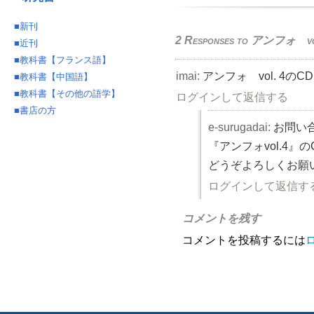
■
新刊
2 Responses to
アンフォ vol
■
近刊
■
教科書【フランス語】
imai
:
アンフォ vol. 4の
■
教科書【中国語】
■
教科書【その他の語学】
ログインして返信する
■
書店の方
e-surugadai
:
お問い
『アンフォvol.4
どうぞよろしくお願
ログインして返信す
コメントを残す
コメントを投稿するには