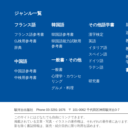
ジャンル一覧
フランス語
韓国語
その他語学書
フランス語参考書
韓国語参考書
漢字検定
仏検用参考書
韓国語能力試験用
英語
参考書
辞典
イタリア語
スペイン語
一般書・その他
ドイツ語
中国語
ラテン語
一般書
中国語参考書
心理学・カウンセ
中検用参考書
研究書
リング
グルメ・料理
駿河台出版社 Phone 03-3291-1676 〒 101-0062 千代田区神田駿河台3-7
このサイトにはどなたでも自由にリンクできます。
掲載されている文章・写真・イラストの著作権は、それぞれの著作者にあります
影を除く書誌情報は、販売・紹介目的に限り利用を認めます。