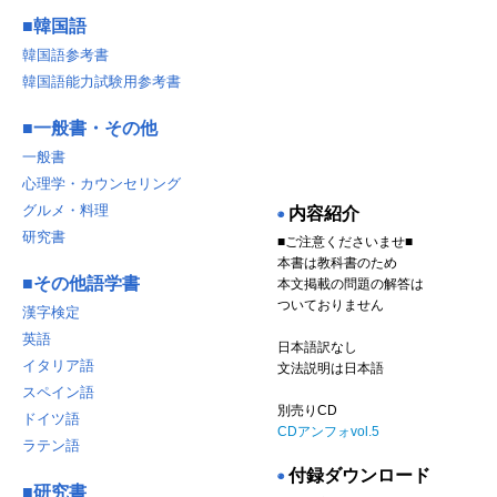
■
韓国語
韓国語参考書
韓国語能力試験用参考書
■
一般書・その他
一般書
心理学・カウンセリング
グルメ・料理
内容紹介
◉
研究書
■ご注意くださいませ■
本書は教科書のため
■
その他語学書
本文掲載の問題の解答は
ついておりません
漢字検定
英語
日本語訳なし
イタリア語
文法説明は日本語
スペイン語
別売りCD
ドイツ語
CDアンフォvol.5
ラテン語
付録ダウンロード
◉
■
研究書