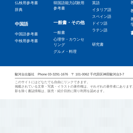
仏検用参考書
韓国語能力試験用
英語
参考書
辞典
イタリア語
スペイン語
一般書・その他
ドイツ語
中国語
ラテン語
一般書
中国語参考書
心理学・カウンセ
中検用参考書
研究書
リング
グルメ・料理
駿河台出版社 Phone 03-3291-1676 〒 101-0062 千代田区神田駿河台3-7
このサイトにはどなたでも自由にリンクできます。
掲載されている文章・写真・イラストの著作権は、それぞれの著作者にあります
影を除く書誌情報は、販売・紹介目的に限り利用を認めます。