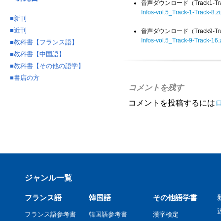
音声ダウンロード（Track1-T
Infos-vol.5_Track-1-Track-8.z
■
新刊
■
近刊
音声ダウンロード（Track9-T
Infos-vol.5_Track-9-Track-16.
■
教科書【フランス語】
■
教科書【中国語】
■
教科書【その他の語学】
■
書店の方
コメントを残す
コメントを投稿するには
ジャンル一覧
フランス語
韓国語
その他語学書
フランス語参考書
韓国語参考書
漢字検定