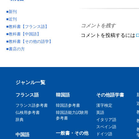
■
新刊
■
近刊
コメントを残す
■
教科書【フランス語】
■
教科書【中国語】
コメントを投稿するには
■
教科書【その他の語学】
■
書店の方
ジャンル一覧
フランス語
韓国語
その他語学書
フランス語参考書
韓国語参考書
漢字検定
仏検用参考書
韓国語能力試験用
英語
参考書
辞典
イタリア語
スペイン語
一般書・その他
ドイツ語
中国語