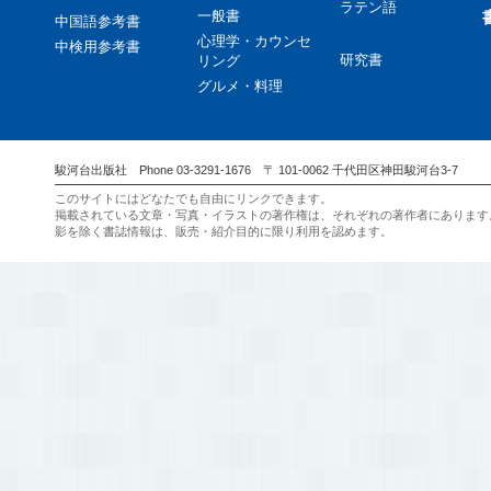
ラテン語
一般書
中国語参考書
心理学・カウンセ
中検用参考書
研究書
リング
グルメ・料理
駿河台出版社 Phone 03-3291-1676 〒 101-0062 千代田区神田駿河台3-7
このサイトにはどなたでも自由にリンクできます。
掲載されている文章・写真・イラストの著作権は、それぞれの著作者にあります
影を除く書誌情報は、販売・紹介目的に限り利用を認めます。