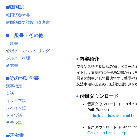
■
韓国語
韓国語参考書
韓国語能力試験用参考書
■
一般書・その他
一般書
心理学・カウンセリング
グルメ・料理
内容紹介
◉
研究書
フランス語の初級読み物．ペローの
イトし，文法的にも平易に書かれ，
■
その他語学書
習者の教材として最適です．熟語や
文法事項のまとめ，動詞の逆引きを
漢字検定
英語
付録ダウンロード
◉
イタリア語
音声ダウンロード（La belle au b
スペイン語
Petit Poucet）
ドイツ語
La-belle-au-bois-dormant-Le-
ラテン語
音声ダウンロード（Cendrillon 
Cendrillon-Les-fees.zip
■
研究書