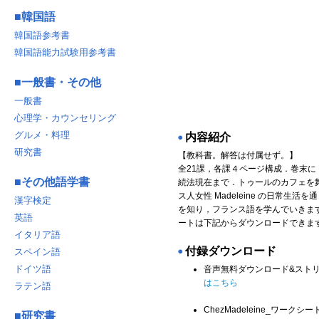
■
韓国語
韓国語参考書
韓国語能力試験用参考書
■
一般書・その他
一般書
心理学・カウンセリング
グルメ・料理
内容紹介
◉
研究書
【教科書。解答は付属せず。】
全21課，各課４ページ構成．巻末に Exe
■
その他語学書
続法現在まで．トゥールのカフェを舞
ス人女性 Madeleine の日常生活
漢字検定
を知り，フランス語を学んでいきま
英語
ートは下記からダウンロードできま
イタリア語
付録ダウンロード
スペイン語
◉
ドイツ語
音声無料ダウンロード&スト
はこちら
ラテン語
ChezMadeleine_ワークシ
■
研究書