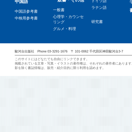
ドイツ語
中国語
ラテン語
一般書
中国語参考書
心理学・カウンセ
中検用参考書
研究書
リング
グルメ・料理
駿河台出版社 Phone 03-3291-1676 〒 101-0062 千代田区神田駿河台3-7
このサイトにはどなたでも自由にリンクできます。
掲載されている文章・写真・イラストの著作権は、それぞれの著作者にあります
影を除く書誌情報は、販売・紹介目的に限り利用を認めます。