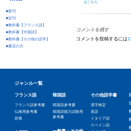
はこちら
■
新刊
■
近刊
■
教科書【フランス語】
コメントを残す
■
教科書【中国語】
コメントを投稿するには
■
教科書【その他の語学】
■
書店の方
ジャンル一覧
フランス語
韓国語
その他語学書
フランス語参考書
韓国語参考書
漢字検定
仏検用参考書
韓国語能力試験用
英語
参考書
辞典
イタリア語
スペイン語
一般書・その他