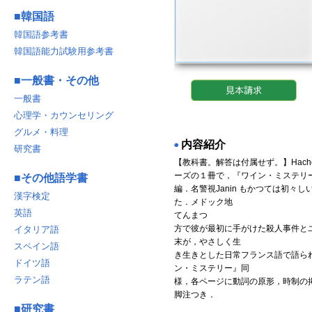
■
韓国語
韓国語参考書
韓国語能力試験用参考書
■
一般書・その他
一般書
心理学・カウンセリング
グルメ・料理
内容紹介
◉
研究書
【教科書。解答は付属せず。】Hachette 
ーズの１冊で，『ワイン・ミステリ
■
その他語学書
編．名警視Janin もかつては初々
漢字検定
た．メドック地
英語
てんまつ
方で彼が最初に手がけた殺人事件と
イタリア語
末が，やさしく生
スペイン語
き生きとした日常フランス語で語ら
ドイツ語
ン・ミステリー』同
ラテン語
様，各ページに動詞の原形，時制の
脚注つき．
■
研究書