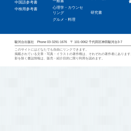
一般書
中国語参考書
心理学・カウンセ
中検用参考書
研究書
リング
グルメ・料理
駿河台出版社 Phone 03-3291-1676 〒 101-0062 千代田区神田駿河台3-7
このサイトにはどなたでも自由にリンクできます。
掲載されている文章・写真・イラストの著作権は、それぞれの著作者にあります
影を除く書誌情報は、販売・紹介目的に限り利用を認めます。