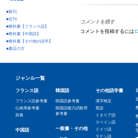
■
新刊
■
近刊
コメントを残す
■
教科書【フランス語】
コメントを投稿するには
■
教科書【中国語】
■
教科書【その他の語学】
■
書店の方
ジャンル一覧
フランス語
韓国語
その他語学書
フランス語参考書
韓国語参考書
漢字検定
仏検用参考書
韓国語能力試験用
英語
参考書
辞典
イタリア語
スペイン語
一般書・その他
ドイツ語
中国語
ラテン語