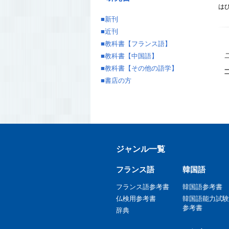
は
■
新刊
■
近刊
■
教科書【フランス語】
■
教科書【中国語】
■
教科書【その他の語学】
■
書店の方
ジャンル一覧
フランス語
韓国語
フランス語参考書
韓国語参考書
仏検用参考書
韓国語能力試験
参考書
辞典