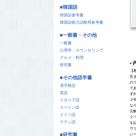
■
韓国語
韓国語参考書
韓国語能力試験用参考書
■
一般書・その他
一般書
心理学・カウンセリング
グルメ・料理
◉
研究書
【教
生
■
その他語学書
の
漢字検定
で
英語
ず
３
イタリア語
な
スペイン語
注
ドイツ語
２
ラテン語
を
ヴ
■
研究書
シ