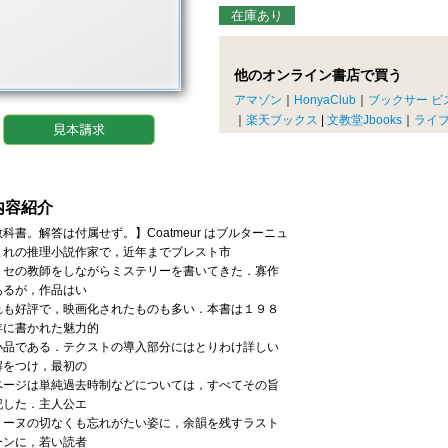
在庫あり
他のオンライン書店で買う
アマゾン
｜
HonyaClub
｜
ブックサー ビ
｜
楽天ブックス
|
文教堂Jbooks
｜
ライ
内容紹介
科書。解答は付属せず。】Coatmeur はブルターニュ
まれの推理小説作家で，近年までブレスト市
リセの教師をしながらミステリーを書いてきた．寡作
あるが，作品はい
れも好評で，映画化されたものも多い．本書は１９８
年に書かれた魅力的
小品である．テクストの導入部分にはとりわけ詳しい
解をつけ，最初の
ページは単純過去時制などについては，すべてその旨
記した．主人公エ
リーヌの切なくも忘れがたい姿に，余韻を残すラスト
ーンに，若い読者