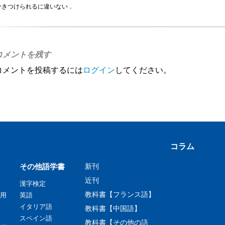
ひきつけられるに違いない．
コメントを残す
コメントを投稿するには
ログイン
してください。
コラム
その他語学書
新刊
近刊
漢字検定
教科書【フランス語】
用
英語
イタリア語
教科書【中国語】
スペイン語
教科書【その他の語