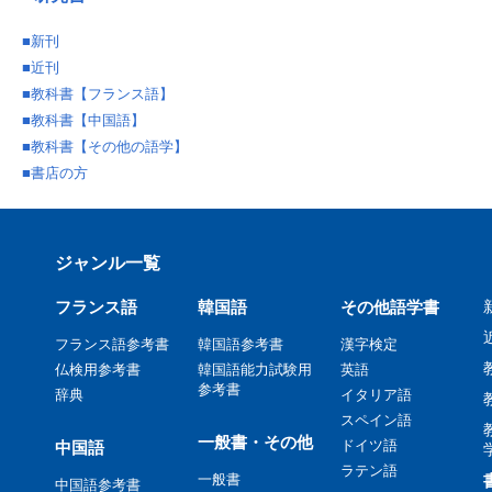
■
新刊
■
近刊
■
教科書【フランス語】
■
教科書【中国語】
■
教科書【その他の語学】
■
書店の方
ジャンル一覧
フランス語
韓国語
その他語学書
フランス語参考書
韓国語参考書
漢字検定
仏検用参考書
韓国語能力試験用
英語
参考書
辞典
イタリア語
スペイン語
一般書・その他
ドイツ語
中国語
ラテン語
一般書
中国語参考書