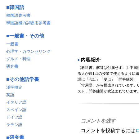
■
韓国語
韓国語参考書
韓国語能力試験用参考書
■
一般書・その他
一般書
心理学・カウンセリング
グルメ・料理
内容紹介
◉
研究書
【教科書。解答は付属せず。】中国
る人が週1回の授業で使えるように
■
その他語学書
課は「会話」「要点」「問答練習」
「常用語」から構成されています。C
漢字検定
スト，問答練習が吹込まれています
英語
イタリア語
スペイン語
ドイツ語
コメントを残す
ラテン語
コメントを投稿するには
■
研究書