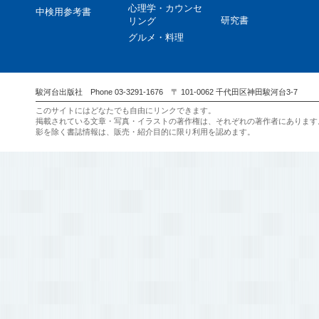
心理学・カウンセ
中検用参考書
研究書
リング
グルメ・料理
駿河台出版社 Phone 03-3291-1676 〒 101-0062 千代田区神田駿河台3-7
このサイトにはどなたでも自由にリンクできます。
掲載されている文章・写真・イラストの著作権は、それぞれの著作者にあります
影を除く書誌情報は、販売・紹介目的に限り利用を認めます。