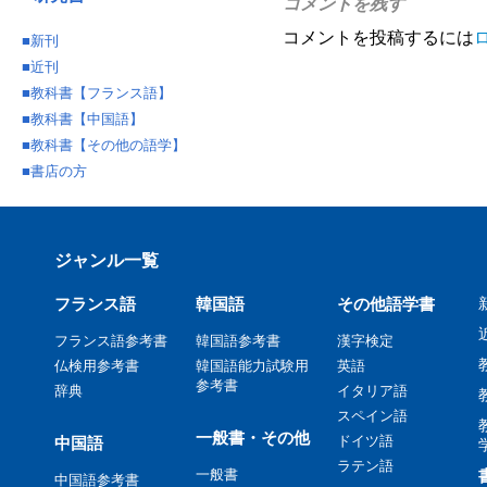
コメントを残す
コメントを投稿するには
■
新刊
■
近刊
■
教科書【フランス語】
■
教科書【中国語】
■
教科書【その他の語学】
■
書店の方
ジャンル一覧
フランス語
韓国語
その他語学書
フランス語参考書
韓国語参考書
漢字検定
仏検用参考書
韓国語能力試験用
英語
参考書
辞典
イタリア語
スペイン語
一般書・その他
ドイツ語
中国語
ラテン語
一般書
中国語参考書