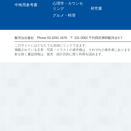
心理学・カウンセ
中検用参考書
研究書
リング
グルメ・料理
駿河台出版社 Phone 03-3291-1676 〒 101-0062 千代田区神田駿河台3-7
このサイトにはどなたでも自由にリンクできます。
掲載されている文章・写真・イラストの著作権は、それぞれの著作者にあります
影を除く書誌情報は、販売・紹介目的に限り利用を認めます。