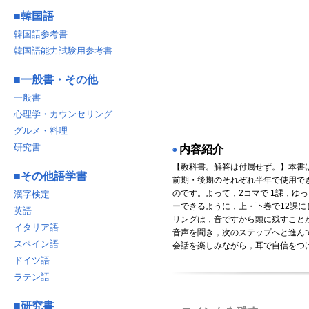
■
韓国語
韓国語参考書
韓国語能力試験用参考書
■
一般書・その他
一般書
心理学・カウンセリング
グルメ・料理
研究書
内容紹介
◉
【教科書。解答は付属せず。】本書
■
その他語学書
前期・後期のそれぞれ半年で使用で
のです。よって，2コマで 1課，ゆ
漢字検定
ーできるように，上・下巻で12課に
英語
リングは，音ですから頭に残すこと
イタリア語
音声を聞き，次のステップへと進ん
スペイン語
会話を楽しみながら，耳で自信をつ
ドイツ語
ラテン語
■
研究書