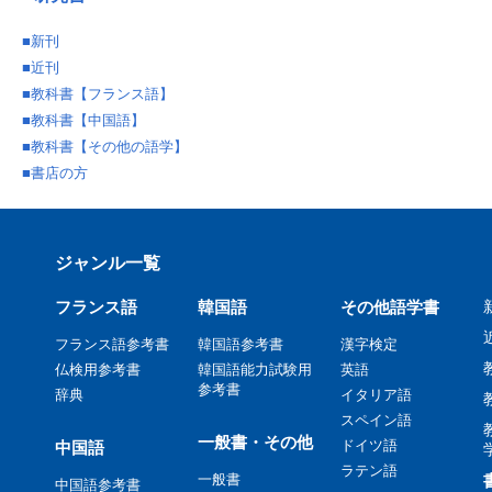
■
新刊
■
近刊
■
教科書【フランス語】
■
教科書【中国語】
■
教科書【その他の語学】
■
書店の方
ジャンル一覧
フランス語
韓国語
その他語学書
フランス語参考書
韓国語参考書
漢字検定
仏検用参考書
韓国語能力試験用
英語
参考書
辞典
イタリア語
スペイン語
一般書・その他
ドイツ語
中国語
ラテン語
一般書
中国語参考書