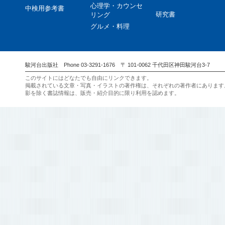
心理学・カウンセ
中検用参考書
研究書
リング
グルメ・料理
駿河台出版社 Phone 03-3291-1676 〒 101-0062 千代田区神田駿河台3-7
このサイトにはどなたでも自由にリンクできます。
掲載されている文章・写真・イラストの著作権は、それぞれの著作者にあります
影を除く書誌情報は、販売・紹介目的に限り利用を認めます。