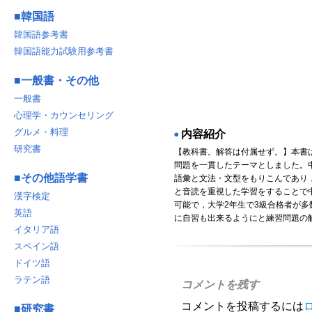
■
韓国語
韓国語参考書
韓国語能力試験用参考書
■
一般書・その他
一般書
心理学・カウンセリング
グルメ・料理
内容紹介
◉
研究書
【教科書。解答は付属せず。】本書
問題を一貫したテーマとしました。
■
その他語学書
語彙と文法・文型をもりこんであり
と音読を重視した学習をすることで中
漢字検定
可能で，大学2年生で3級合格者が多
英語
に自習も出来るようにと練習問題の
イタリア語
スペイン語
ドイツ語
ラテン語
コメントを残す
コメントを投稿するには
■
研究書