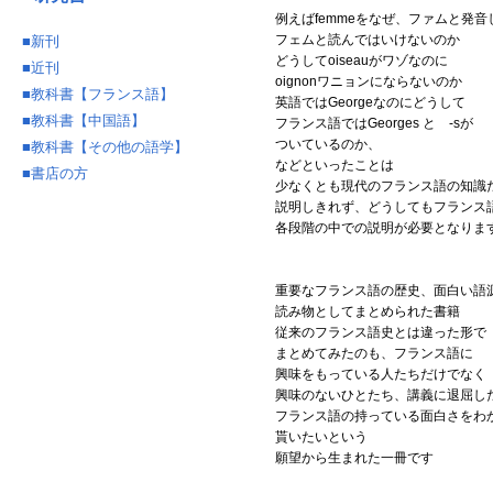
例えばfemmeをなぜ、ファムと発音
フェムと読んではいけないのか
■
新刊
どうしてoiseauがワゾなのに
■
近刊
oignonワニョンにならないのか
■
教科書【フランス語】
英語ではGeorgeなのにどうして
■
教科書【中国語】
フランス語ではGeorges と -sが
ついているのか、
■
教科書【その他の語学】
などといったことは
■
書店の方
少なくとも現代のフランス語の知識
説明しきれず、どうしてもフランス
各段階の中での説明が必要となりま
重要なフランス語の歴史、面白い語
読み物としてまとめられた書籍
従来のフランス語史とは違った形で
まとめてみたのも、フランス語に
興味をもっている人たちだけでなく
興味のないひとたち、講義に退屈し
フランス語の持っている面白さをわ
貰いたいという
願望から生まれた一冊です