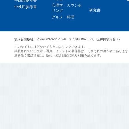
中国語参考書
心理学・カウンセ
中検用参考書
研究書
リング
グルメ・料理
駿河台出版社 Phone 03-3291-1676 〒 101-0062 千代田区神田駿河台3-7
このサイトにはどなたでも自由にリンクできます。
掲載されている文章・写真・イラストの著作権は、それぞれの著作者にあります
影を除く書誌情報は、販売・紹介目的に限り利用を認めます。