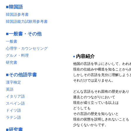
■
韓国語
韓国語参考書
韓国語能力試験用参考書
■
一般書・その他
一般書
心理学・カウンセリング
グルメ・料理
内容紹介
◉
研究書
他国の言語を学ぶにさいして、われ
現在の仕組みや構造を知ることから
■
その他語学書
しかしその言語を充分に理解しよう
それだけでは足りません。
漢字検定
英語
どんな言語もそれ固有の歴史があり
イタリア語
過去とのつながりにおいて
現在が成り立っている以上は
スペイン語
どうしても
ドイツ語
その言語の歴史を知らないと
ラテン語
現在の状態を説明しきれないことも
少なくないからです。
■
研究書