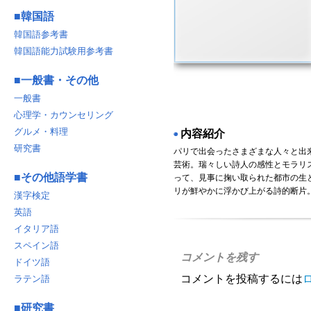
■
韓国語
韓国語参考書
韓国語能力試験用参考書
■
一般書・その他
一般書
心理学・カウンセリング
グルメ・料理
内容紹介
◉
研究書
パリで出会ったさまざまな人々と出
芸術。瑞々しい詩人の感性とモラリ
■
その他語学書
って、見事に掬い取られた都市の生
リが鮮やかに浮かび上がる詩的断片
漢字検定
英語
イタリア語
スペイン語
コメントを残す
ドイツ語
コメントを投稿するには
ラテン語
■
研究書