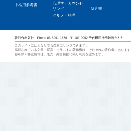
心理学・カウンセ
中検用参考書
研究書
リング
グルメ・料理
駿河台出版社 Phone 03-3291-1676 〒 101-0062 千代田区神田駿河台3-7
このサイトにはどなたでも自由にリンクできます。
掲載されている文章・写真・イラストの著作権は、それぞれの著作者にあります
影を除く書誌情報は、販売・紹介目的に限り利用を認めます。