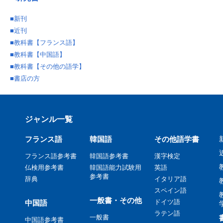
■
新刊
■
近刊
■
教科書【フランス語】
■
教科書【中国語】
■
教科書【その他の語学】
■
書店の方
ジャンル一覧
フランス語
韓国語
その他語学書
フランス語参考書
韓国語参考書
漢字検定
仏検用参考書
韓国語能力試験用
英語
参考書
辞典
イタリア語
スペイン語
一般書・その他
ドイツ語
中国語
ラテン語
一般書
中国語参考書