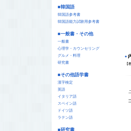
■
韓国語
韓国語参考書
韓国語能力試験用参考書
■
一般書・その他
一般書
心理学・カウンセリング
グルメ・料理
◉
研究書
【
■
その他語学書
漢字検定
英語
イタリア語
スペイン語
ドイツ語
ラテン語
■
研究書