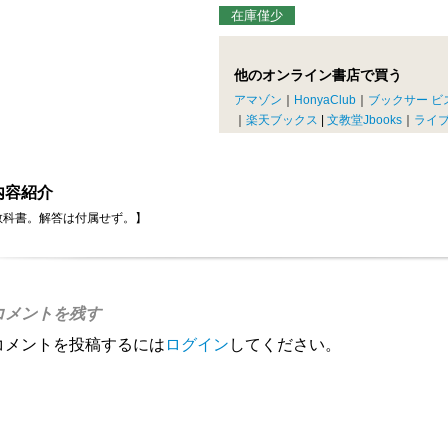
在庫僅少
他のオンライン書店で買う
アマゾン
｜
HonyaClub
｜
ブックサー ビ
｜
楽天ブックス
|
文教堂Jbooks
｜
ライ
内容紹介
教科書。解答は付属せず。】
コメントを残す
コメントを投稿するには
ログイン
してください。