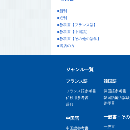
■
新刊
■
近刊
■
教科書【フランス語】
■
教科書【中国語】
■
教科書【その他の語学】
■
書店の方
ジャンル一覧
フランス語
韓国語
フランス語参考書
韓国語参考書
仏検用参考書
韓国語能力試験
参考書
辞典
一般書・その
中国語
一般書
中国語参考書