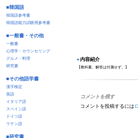
■
韓国語
韓国語参考書
韓国語能力試験用参考書
■
一般書・その他
一般書
心理学・カウンセリング
グルメ・料理
内容紹介
◉
研究書
【教科書。解答は付属せず。】
■
その他語学書
漢字検定
英語
コメントを残す
イタリア語
コメントを投稿するには
スペイン語
ドイツ語
ラテン語
■
研究書