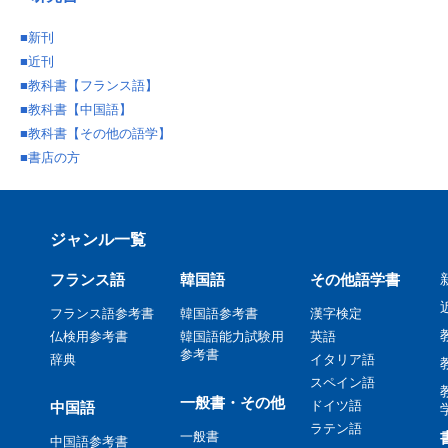
■
新刊
■
近刊
■
教科書【フランス語】
■
教科書【中国語】
■
教科書【その他の語学】
■
書店の方
ジャンル一覧
フランス語
韓国語
その他語学書
フランス語参考書
韓国語参考書
漢字検定
仏検用参考書
韓国語能力試験用
英語
参考書
辞典
イタリア語
スペイン語
一般書・その他
ドイツ語
中国語
ラテン語
一般書
中国語参考書