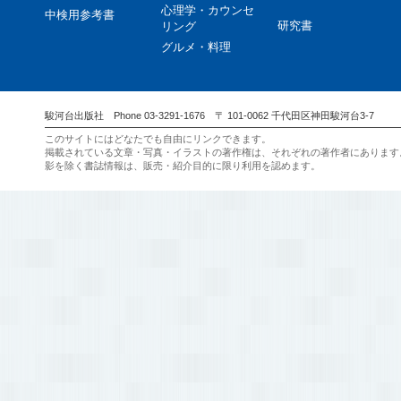
心理学・カウンセ
中検用参考書
研究書
リング
グルメ・料理
駿河台出版社 Phone 03-3291-1676 〒 101-0062 千代田区神田駿河台3-7
このサイトにはどなたでも自由にリンクできます。
掲載されている文章・写真・イラストの著作権は、それぞれの著作者にあります
影を除く書誌情報は、販売・紹介目的に限り利用を認めます。