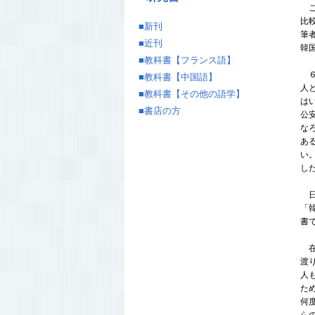
こ
比
■
新刊
筆
■
近刊
韓
■
教科書【フランス語】
６
■
教科書【中国語】
人
■
教科書【その他の語学】
は
■
書店の方
公
な
あ
い
し
日
「
書
在
渡
人
た
何