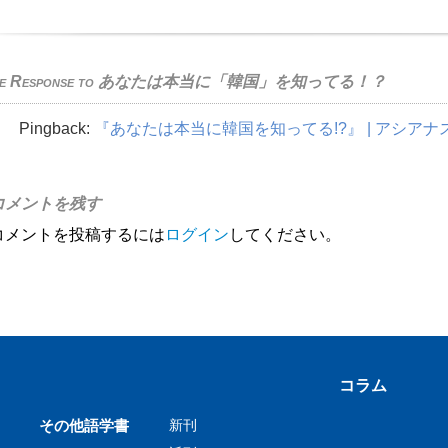
e Response to
あなたは本当に「韓国」を知ってる！？
Pingback:
『あなたは本当に韓国を知ってる!?』 | アシアナス
コメントを残す
コメントを投稿するには
ログイン
してください。
コラム
その他語学書
新刊