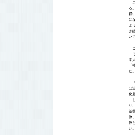
こ
る
軽
に
よ
き
い
こ
そ
本
「
だ
「
は
化
し
り
基
僚
験
い