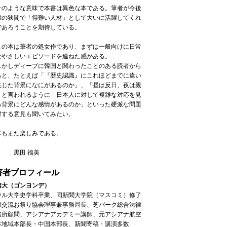
のような意味で本書は異色な本である。筆者が今後
韓の狭間で「得難い人材」として大いに活躍してくれ
であろうことを期待している。
の本は筆者の処女作であり、まずは一般向けに日常
なやさしいエピソードを連ねた感がある。
かしディープに韓国と関わったことのある読者から
ると、たとえば「『歴史認識』にこれほどまでに違い
生じた背景になにがあるのか」、「昼は反日、夜は親
」と言われるように「日本人に対して複雑な対応を見
る背景にどんな感情があるのか」といった硬派な問題
対する意見も聞いてみたい。
作もまた楽しみである。
田 福美
著者プロフィール
鎔大
（ゴンヨンデ）
ウル大学史学科卒業、同新聞大学院（マスコミ）修了
韓交流お祭り協会理事兼事務局長、芝パーク総合法律
務所顧問、アシアナアカデミー講師、元アシアナ航空
本地域本部長・中国本部長、新聞寄稿・講演多数