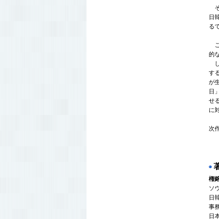
そ
日
る
こ
的
し
す
が
日
せ
に
次
黒
◉
権
ソ
日
事
日