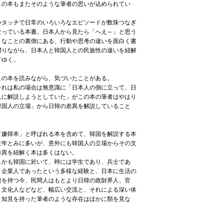
の本もまたそのような筆者の思いが込められてい
。
いタッチで日常のいろいろなエピソードが数珠つなぎ
なっている本書。日本人から見たら「へえ～」と思う
うなことの裏側にある、行動や思考の違いを面白く書
綴りながら、日本人と韓国人との民族性の違いを紐解
てゆく。
の本を読みながら、気づいたことがある。
れは私の場合は無意識に「日本人の側に立って、日
人に解説しようとしていた」がこの本の筆者はやはり
韓国人の立場」から日韓の差異を解説していること
。
嫌韓本」と呼ばれる本を含めて、韓国を解説する本
近年とみに多いが、意外にも韓国人の立場からその文
差異を紐解く本は多くはない。
かも韓国に於いて、時には学生であり、兵士であ
、企業人であったという多様な経験と、日本に生活の
盤を持つ今、民間人はもとより日韓の政財界人、官
、文化人などなど、幅広い交流と、それによる深い体
と知見を持った筆者のような存在はほかに類を見な
。