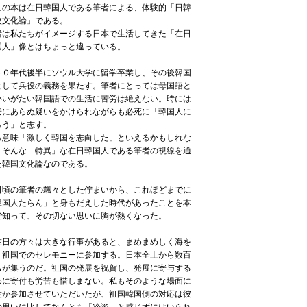
の本は在日韓国人である筆者による、体験的「日韓
較文化論」である。
者は私たちがイメージする日本で生活してきた「在日
国人」像とはちょっと違っている。
０年代後半にソウル大学に留学卒業し、その後韓国
として兵役の義務を果たす。筆者にとっては母国語と
いいがたい韓国語での生活に苦労は絶えない。時には
安にあらぬ疑いをかけられながらも必死に「韓国人に
ろう」と志す。
る意味「激しく韓国を志向した」といえるかもしれな
。そんな「特異」な在日韓国人である筆者の視線を通
た韓国文化論なのである。
頃の筆者の飄々とした佇まいから、これほどまでに
韓国人たらん」と身もだえした時代があったことを本
で知って、その切ない思いに胸が熱くなった。
日の方々は大きな行事があると、まめまめしく海を
り祖国でのセレモニーに参加する。日本全土から数百
もが集うのだ。祖国の発展を祝賀し、発展に寄与する
めに寄付も労苦も惜しまない。私もそのような場面に
度か参加させていただいたが、祖国韓国側の対応は彼