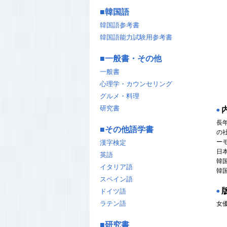
■
韓国語
韓国語参考書
韓国語能力試験用参考書
■
一般書・その他
一般書
心理学・カウンセリング
グルメ・料理
研究書
◉
長
■
その他語学書
の
ー
漢字検定
日
英語
韓
イタリア語
韓
スペイン語
ドイツ語
◉
ラテン語
女
■
研究書