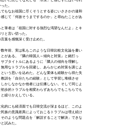
の思いに比してなんとも「冷淡」と感じずにはいられ
かった。
れでもなお祖国に尽くそうとする姿にいささかの違和
を感じて「何故そうまでするのか」と尋ねたことがあ
。
ると筆者は「祖国に対する強烈な渇望なんだよ」とキ
パリと言い切った。
の言葉を感慨深く受け止めた。
数年前、実は私もこのような日韓比較文化論を書い
ことがある。『隣の韓国人～傾向と対策』と銘打っ
。サブタイトルにあるように「隣人の傾向を理解し
、無用なトラブルを回避し、あらかじめ対策を講じよ
」という思いを込めた。どんな業体も経験から得た失
と教訓を「自分たちの経験」として学習し堆積させ
。しかしなかなか他者には伝播しない。そして同じよ
な初歩的トラブルを相変わらずあちらでもこちらでも
々と繰りかえしている。
化的にも経済面でも日韓交流が深まるほど、このよ
な民族の意識差異によっておこるトラブルは増え続け
。そのような問題点を「解説することで解決」できな
かと試みた。