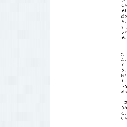
ら
な
そ
感
る
す
ッ
そ
十
た
た
て
う
敗
る
う
延
文
う
る
い