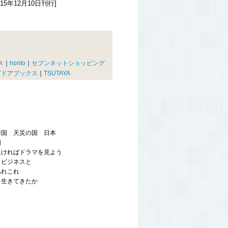
15年12月10日刊行]
ス
｜
honto
｜
セブンネットショッピング
ブドアブックス
｜
TSUTAYA
韓国 天災の国 日本
国
たければドラマを見よう
とビジネスと
あれこれ
う生きてきたか