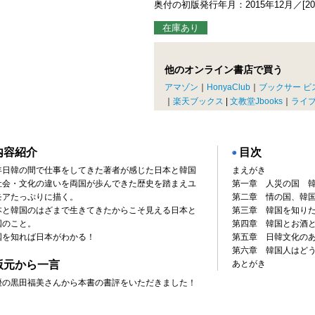
奥付の初版発行年月：2015年12月／[20
在庫あり
他のオンライン書店で買う
アマゾン
｜
HonyaClub
｜
ブックサー ビ
｜
楽天ブックス
|
文教堂Jbooks
｜
ライ
内容紹介
目次
◉
年日韓の間で仕事をしてきた著者が感じた日本と韓国
まえがき
社会・文化の違いを両国が歩んできた歴史を踏まえユ
第一章 人災の国 
モアたっぷりに描く。
第二章 情の国、韓
本と韓国のはざまで生きてきたからこそ見える日本と
第三章 韓国を知り
国のこと。
第四章 韓国とお酒
国を知れば日本がわかる！
第五章 日韓文化の
第六章 韓国人はど
版元から一言
あとがき
優の黒田福美さんから本書の書評をいただきました！