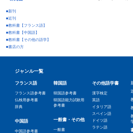
■
新刊
■
近刊
■
教科書【フランス語】
■
教科書【中国語】
■
教科書【その他の語学】
■
書店の方
ジャンル一覧
フランス語
韓国語
その他語学書
フランス語参考書
韓国語参考書
漢字検定
仏検用参考書
韓国語能力試験用
英語
参考書
辞典
イタリア語
スペイン語
一般書・その他
ドイツ語
中国語
ラテン語
一般書
中国語参考書