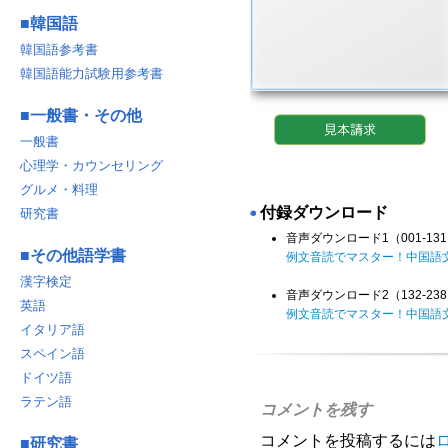
■
韓国語
韓国語参考書
韓国語能力試験用参考書
■
一般書・その他
一般書
心理学・カウンセリング
グルメ・料理
付録ダウンロード
研究書
◉
音声ダウンロード1（001-1
■
その他語学書
例文音読でマスター！中国語文法
漢字検定
音声ダウンロード2（132-2
英語
例文音読でマスター！中国語文法
イタリア語
スペイン語
ドイツ語
ラテン語
コメントを残す
コメントを投稿するには
■
研究書