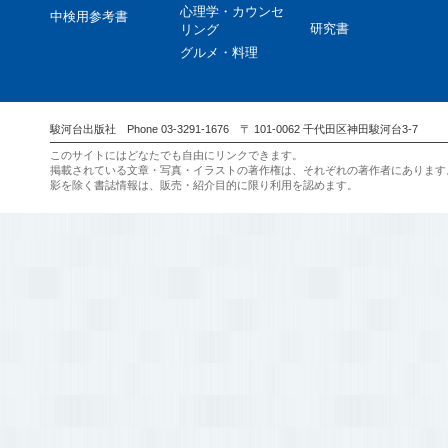
心理学・カウンセ
中検用参考書
研究書
リング
グルメ・料理
駿河台出版社 Phone 03-3291-1676 〒 101-0062 千代田区神田駿河台3-7
このサイトにはどなたでも自由にリンクできます。
掲載されている文章・写真・イラストの著作権は、それぞれの著作者にあります
影を除く書誌情報は、販売・紹介目的に限り利用を認めます。