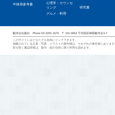
心理学・カウンセ
中検用参考書
研究書
リング
グルメ・料理
駿河台出版社 Phone 03-3291-1676 〒 101-0062 千代田区神田駿河台3-7
このサイトにはどなたでも自由にリンクできます。
掲載されている文章・写真・イラストの著作権は、それぞれの著作者にあります
影を除く書誌情報は、販売・紹介目的に限り利用を認めます。