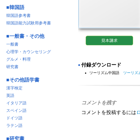
■
韓国語
韓国語参考書
韓国語能力試験用参考書
■
一般書・その他
一般書
心理学・カウンセリング
グルメ・料理
付録ダウンロード
◉
研究書
ツーリズム中国語
ツーリズム
■
その他語学書
漢字検定
英語
コメントを残す
イタリア語
スペイン語
コメントを投稿するには
ドイツ語
ラテン語
■
研究書