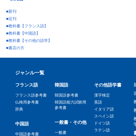
■
新刊
■
近刊
■
教科書【フランス語】
■
教科書【中国語】
■
教科書【その他の語学】
■
書店の方
ジャンル一覧
フランス語
韓国語
その他語学書
フランス語参考書
韓国語参考書
漢字検定
仏検用参考書
韓国語能力試験用
英語
参考書
辞典
イタリア語
スペイン語
一般書・その他
ドイツ語
中国語
ラテン語
一般書
中国語参考書