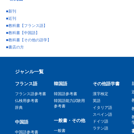
■
新刊
■
近刊
■
教科書【フランス語】
■
教科書【中国語】
■
教科書【その他の語学】
■
書店の方
ジャンル一覧
フランス語
韓国語
その他語学書
フランス語参考書
韓国語参考書
漢字検定
仏検用参考書
韓国語能力試験用
英語
参考書
辞典
イタリア語
スペイン語
一般書・その他
ドイツ語
中国語
ラテン語
一般書
中国語参考書