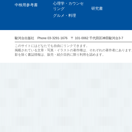
心理学・カウンセ
中検用参考書
研究書
リング
グルメ・料理
駿河台出版社 Phone 03-3291-1676 〒 101-0062 千代田区神田駿河台3-7
このサイトにはどなたでも自由にリンクできます。
掲載されている文章・写真・イラストの著作権は、それぞれの著作者にあります
影を除く書誌情報は、販売・紹介目的に限り利用を認めます。