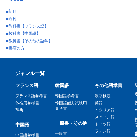
■
新刊
■
近刊
■
教科書【フランス語】
■
教科書【中国語】
■
教科書【その他の語学】
■
書店の方
ジャンル一覧
フランス語
韓国語
その他語学書
フランス語参考書
韓国語参考書
漢字検定
仏検用参考書
韓国語能力試験用
英語
参考書
辞典
イタリア語
スペイン語
一般書・その他
ドイツ語
中国語
ラテン語
一般書
中国語参考書