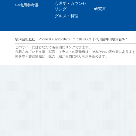
心理学・カウンセ
中検用参考書
研究書
リング
グルメ・料理
駿河台出版社 Phone 03-3291-1676 〒 101-0062 千代田区神田駿河台3-7
このサイトにはどなたでも自由にリンクできます。
掲載されている文章・写真・イラストの著作権は、それぞれの著作者にあります
影を除く書誌情報は、販売・紹介目的に限り利用を認めます。