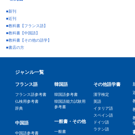
■
新刊
■
近刊
■
教科書【フランス語】
■
教科書【中国語】
■
教科書【その他の語学】
■
書店の方
ジャンル一覧
フランス語
韓国語
その他語学書
フランス語参考書
韓国語参考書
漢字検定
仏検用参考書
韓国語能力試験用
英語
参考書
辞典
イタリア語
スペイン語
一般書・その他
ドイツ語
中国語
ラテン語
一般書
中国語参考書