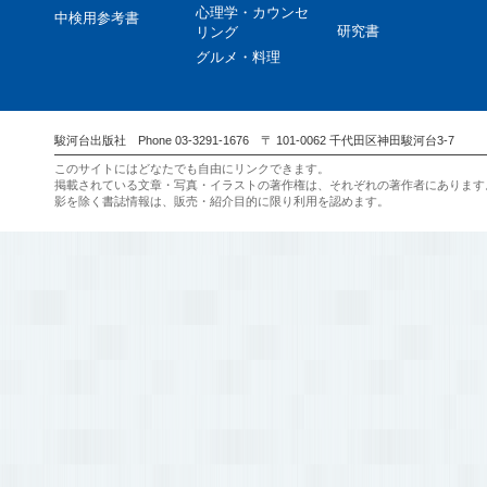
心理学・カウンセ
中検用参考書
研究書
リング
グルメ・料理
駿河台出版社 Phone 03-3291-1676 〒 101-0062 千代田区神田駿河台3-7
このサイトにはどなたでも自由にリンクできます。
掲載されている文章・写真・イラストの著作権は、それぞれの著作者にあります
影を除く書誌情報は、販売・紹介目的に限り利用を認めます。