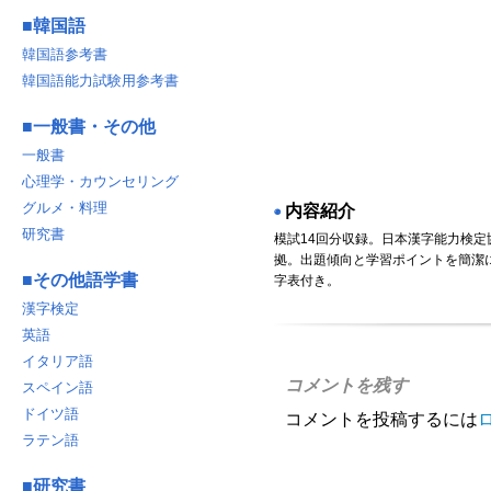
■
韓国語
韓国語参考書
韓国語能力試験用参考書
■
一般書・その他
一般書
心理学・カウンセリング
グルメ・料理
内容紹介
◉
研究書
模試14回分収録。日本漢字能力検定
拠。出題傾向と学習ポイントを簡潔
■
その他語学書
字表付き。
漢字検定
英語
イタリア語
コメントを残す
スペイン語
ドイツ語
コメントを投稿するには
ラテン語
■
研究書