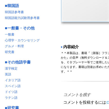
■
韓国語
韓国語参考書
韓国語能力試験用参考書
■
一般書・その他
一般書
心理学・カウンセリング
グルメ・料理
内容紹介
◉
研究書
＊＊本製品は、書籍『［新版］フラ
かた』の音声（無料ダウンロード＆
■
その他語学書
を、ＣＤプレーヤー等でご使用した
になります。書籍は別途お求めいた
漢字検定
す。＊＊
英語
イタリア語
スペイン語
ドイツ語
コメントを残す
ラテン語
コメントを投稿するには
■
研究書