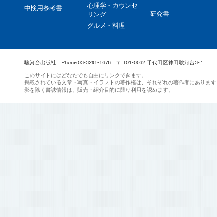
心理学・カウンセ
中検用参考書
研究書
リング
グルメ・料理
駿河台出版社 Phone 03-3291-1676 〒 101-0062 千代田区神田駿河台3-7
このサイトにはどなたでも自由にリンクできます。
掲載されている文章・写真・イラストの著作権は、それぞれの著作者にあります
影を除く書誌情報は、販売・紹介目的に限り利用を認めます。