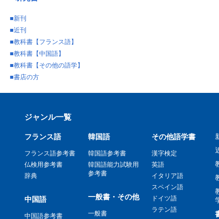
■
新刊
■
近刊
■
教科書【フランス語】
■
教科書【中国語】
■
教科書【その他の語学】
■
書店の方
ジャンル一覧
フランス語
韓国語
その他語学書
フランス語参考書
韓国語参考書
漢字検定
仏検用参考書
韓国語能力試験用
英語
参考書
辞典
イタリア語
スペイン語
一般書・その他
ドイツ語
中国語
ラテン語
一般書
中国語参考書