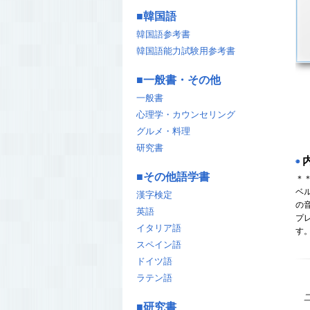
■
韓国語
韓国語参考書
韓国語能力試験用参考書
■
一般書・その他
一般書
心理学・カウンセリング
グルメ・料理
研究書
◉
■
その他語学書
＊＊
ベ
漢字検定
の
英語
プ
イタリア語
す
スペイン語
ドイツ語
ラテン語
■
研究書