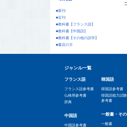
■
新刊
■
近刊
■
教科書【フランス語】
■
教科書【中国語】
■
教科書【その他の語学】
■
書店の方
ジャンル一覧
フランス語
韓国語
フランス語参考書
韓国語参考書
仏検用参考書
韓国語能力試験
参考書
辞典
一般書・その
中国語
一般書
中国語参考書