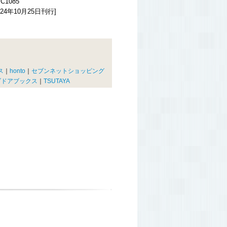
C1085
24年10月25日刊行]
ス
｜
honto
｜
セブンネットショッピング
ブドアブックス
｜
TSUTAYA