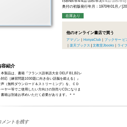
ISBN978-4-411-10578-3
(4-411-10578-0)
奥付の初版発行年月：1970年01月／[20
在庫あり
他のオンライン書店で買う
アマゾン
｜
HonyaClub
｜
ブックサー ビ
｜
楽天ブックス
|
文教堂Jbooks
｜
ライ
内容紹介
本製品は、書籍『フランス語単語大全 DELF B1,B2レ
ル対応［練習問題1030題に向き合い語脳を鍛える］』
音声（無料ダウンロード＆ストリーミング）を、ＣＤ
レーヤー等でご使用したい方向けの別売りCDになりま
。書籍は別途お求めいただく必要があります。＊＊
コメントを残す