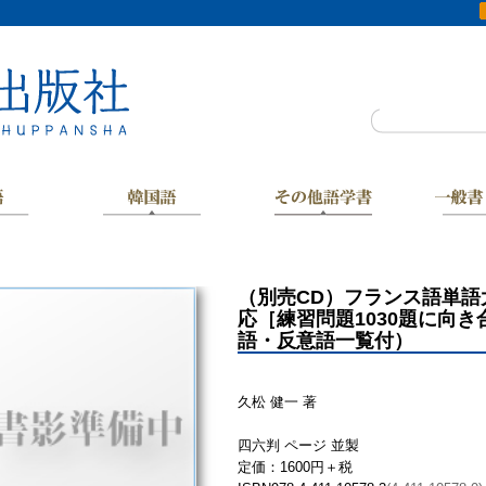
（別売CD）フランス語単語大全
応［練習問題1030題に向
語・反意語一覧付）
久松 健一 著
四六判 ページ 並製
定価：1600円＋税