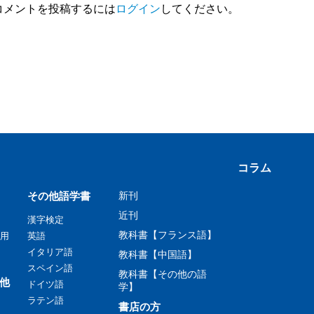
コメントを投稿するには
ログイン
してください。
コラム
その他語学書
新刊
近刊
漢字検定
教科書【フランス語】
用
英語
イタリア語
教科書【中国語】
スペイン語
教科書【その他の語
他
ドイツ語
学】
ラテン語
書店の方