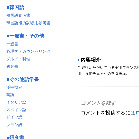
■
韓国語
韓国語参考書
韓国語能力試験用参考書
■
一般書・その他
一般書
心理学・カウンセリング
グルメ・料理
内容紹介
◉
研究書
ご好評いただいている実用フランス
用、直前チェックの準２級版。
■
その他語学書
漢字検定
英語
イタリア語
コメントを残す
スペイン語
コメントを投稿するには
ドイツ語
ラテン語
■
研究書