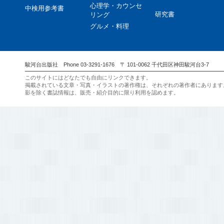
心理学・カウンセ
中検用参考書
研究書
リング
グルメ・料理
駿河台出版社 Phone 03-3291-1676 〒 101-0062 千代田区神田駿河台3-7
このサイトにはどなたでも自由にリンクできます。
掲載されている文章・写真・イラストの著作権は、それぞれの著作者にあります
影を除く書誌情報は、販売・紹介目的に限り利用を認めます。