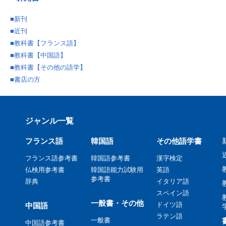
■
新刊
■
近刊
■
教科書【フランス語】
■
教科書【中国語】
■
教科書【その他の語学】
■
書店の方
ジャンル一覧
フランス語
韓国語
その他語学書
フランス語参考書
韓国語参考書
漢字検定
仏検用参考書
韓国語能力試験用
英語
参考書
辞典
イタリア語
スペイン語
一般書・その他
ドイツ語
中国語
ラテン語
一般書
中国語参考書