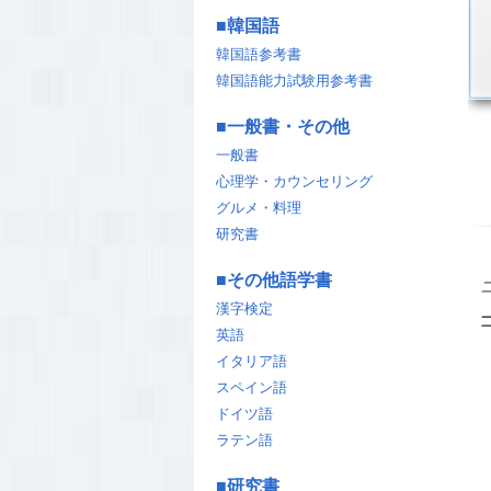
■
韓国語
韓国語参考書
韓国語能力試験用参考書
■
一般書・その他
一般書
心理学・カウンセリング
グルメ・料理
研究書
■
その他語学書
漢字検定
英語
イタリア語
スペイン語
ドイツ語
ラテン語
■
研究書