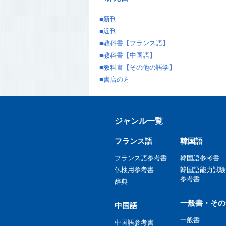
■
新刊
■
近刊
■
教科書【フランス語】
■
教科書【中国語】
■
教科書【その他の語学】
■
書店の方
ジャンル一覧
フランス語
韓国語
フランス語参考書
韓国語参考書
仏検用参考書
韓国語能力試験
参考書
辞典
一般書・その
中国語
一般書
中国語参考書