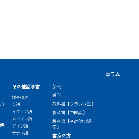
コラム
その他語学書
新刊
近刊
漢字検定
教科書【フランス語】
用
英語
イタリア語
教科書【中国語】
スペイン語
教科書【その他の語
他
ドイツ語
学】
ラテン語
書店の方