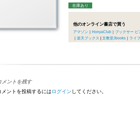
在庫あり
他のオンライン書店で買う
アマゾン
｜
HonyaClub
｜
ブックサー ビ
｜
楽天ブックス
|
文教堂Jbooks
｜
ライ
コメントを残す
コメントを投稿するには
ログイン
してください。