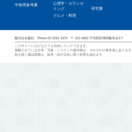
心理学・カウンセ
中検用参考書
研究書
リング
グルメ・料理
駿河台出版社 Phone 03-3291-1676 〒 101-0062 千代田区神田駿河台3-7
このサイトにはどなたでも自由にリンクできます。
掲載されている文章・写真・イラストの著作権は、それぞれの著作者にあります
影を除く書誌情報は、販売・紹介目的に限り利用を認めます。