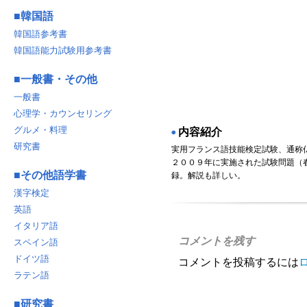
■
韓国語
韓国語参考書
韓国語能力試験用参考書
■
一般書・その他
一般書
心理学・カウンセリング
グルメ・料理
内容紹介
◉
研究書
実用フランス語技能検定試験、通称
２００９年に実施された試験問題（
■
その他語学書
録。解説も詳しい。
漢字検定
英語
イタリア語
コメントを残す
スペイン語
ドイツ語
コメントを投稿するには
ラテン語
■
研究書