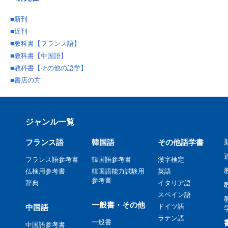
■
新刊
■
近刊
■
教科書【フランス語】
■
教科書【中国語】
■
教科書【その他の語学】
■
書店の方
ジャンル一覧
フランス語
韓国語
その他語学書
フランス語参考書
韓国語参考書
漢字検定
仏検用参考書
韓国語能力試験用
英語
参考書
辞典
イタリア語
スペイン語
一般書・その他
ドイツ語
中国語
ラテン語
一般書
中国語参考書