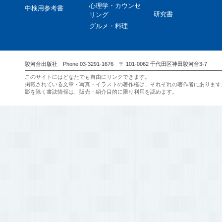
心理学・カウンセ
中検用参考書
研究書
リング
グルメ・料理
駿河台出版社 Phone 03-3291-1676 〒 101-0062 千代田区神田駿河台3-7
このサイトにはどなたでも自由にリンクできます。
掲載されている文章・写真・イラストの著作権は、それぞれの著作者にあります
影を除く書誌情報は、販売・紹介目的に限り利用を認めます。