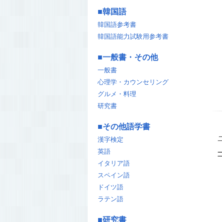
■
韓国語
韓国語参考書
韓国語能力試験用参考書
■
一般書・その他
一般書
心理学・カウンセリング
グルメ・料理
研究書
■
その他語学書
漢字検定
英語
イタリア語
スペイン語
ドイツ語
ラテン語
■
研究書