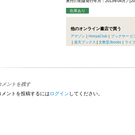
奥付の初版発行年月：2013年04月／[20
在庫あり
他のオンライン書店で買う
アマゾン
｜
HonyaClub
｜
ブックサー ビ
｜
楽天ブックス
|
文教堂Jbooks
｜
ライ
コメントを残す
コメントを投稿するには
ログイン
してください。