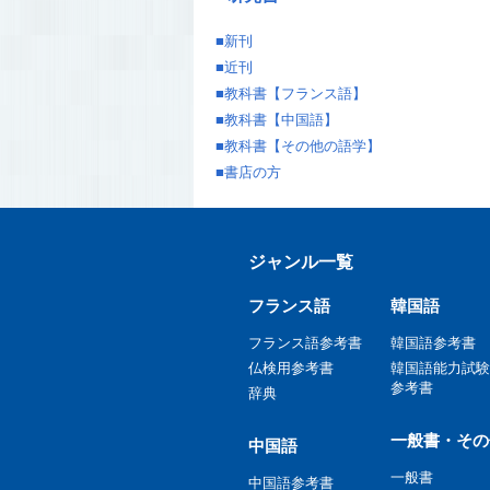
■
新刊
■
近刊
■
教科書【フランス語】
■
教科書【中国語】
■
教科書【その他の語学】
■
書店の方
ジャンル一覧
フランス語
韓国語
フランス語参考書
韓国語参考書
仏検用参考書
韓国語能力試験
参考書
辞典
一般書・その
中国語
一般書
中国語参考書