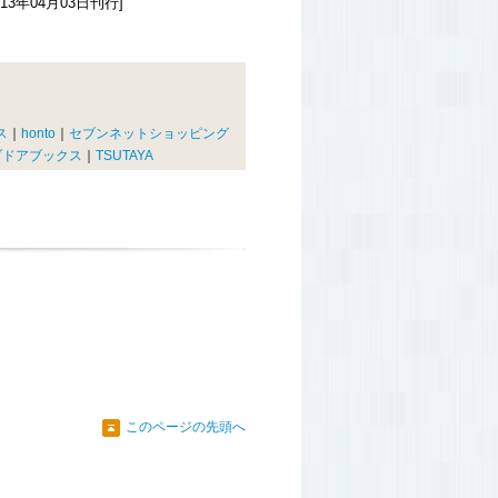
13年04月03日刊行]
ス
｜
honto
｜
セブンネットショッピング
ブドアブックス
｜
TSUTAYA
このページの先頭へ