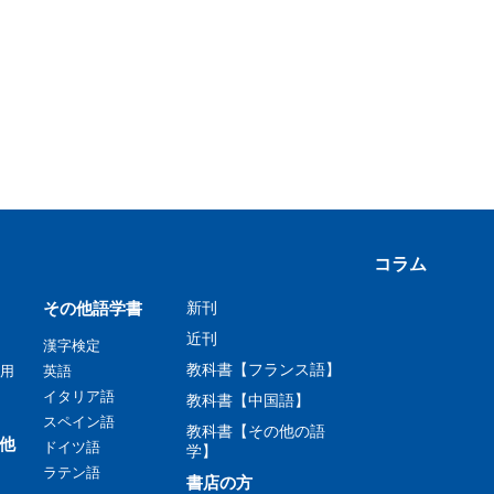
コラム
その他語学書
新刊
近刊
漢字検定
教科書【フランス語】
用
英語
イタリア語
教科書【中国語】
スペイン語
教科書【その他の語
他
ドイツ語
学】
ラテン語
書店の方