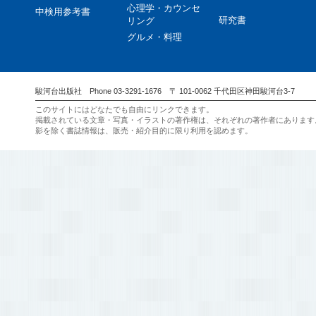
心理学・カウンセ
中検用参考書
研究書
リング
グルメ・料理
駿河台出版社 Phone 03-3291-1676 〒 101-0062 千代田区神田駿河台3-7
このサイトにはどなたでも自由にリンクできます。
掲載されている文章・写真・イラストの著作権は、それぞれの著作者にあります
影を除く書誌情報は、販売・紹介目的に限り利用を認めます。