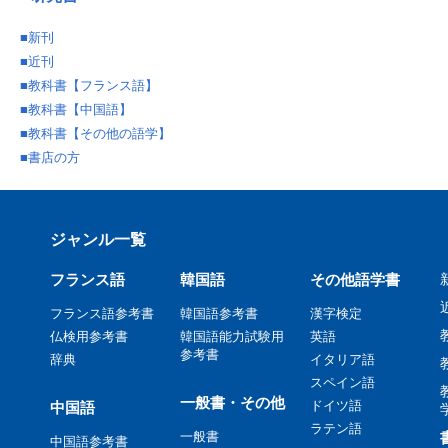
■
新刊
■
近刊
■
教科書【フランス語】
■
教科書【中国語】
■
教科書【その他の語学】
■
書店の方
ジャンル一覧
フランス語
韓国語
その他語学書
フランス語参考書
韓国語参考書
漢字検定
仏検用参考書
韓国語能力試験用
英語
参考書
辞典
イタリア語
スペイン語
一般書・その他
ドイツ語
中国語
ラテン語
一般書
中国語参考書