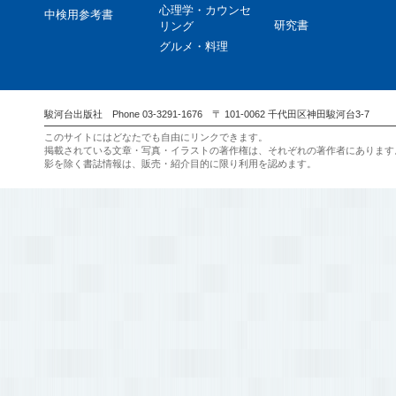
心理学・カウンセ
中検用参考書
研究書
リング
グルメ・料理
駿河台出版社 Phone 03-3291-1676 〒 101-0062 千代田区神田駿河台3-7
このサイトにはどなたでも自由にリンクできます。
掲載されている文章・写真・イラストの著作権は、それぞれの著作者にあります
影を除く書誌情報は、販売・紹介目的に限り利用を認めます。