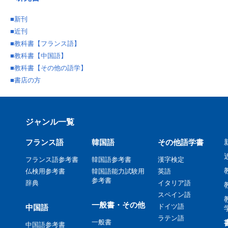
■
新刊
■
近刊
■
教科書【フランス語】
■
教科書【中国語】
■
教科書【その他の語学】
■
書店の方
ジャンル一覧
フランス語
韓国語
その他語学書
フランス語参考書
韓国語参考書
漢字検定
仏検用参考書
韓国語能力試験用
英語
参考書
辞典
イタリア語
スペイン語
一般書・その他
ドイツ語
中国語
ラテン語
一般書
中国語参考書