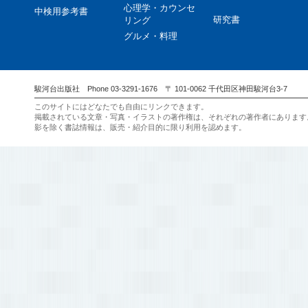
心理学・カウンセ
中検用参考書
研究書
リング
グルメ・料理
駿河台出版社 Phone 03-3291-1676 〒 101-0062 千代田区神田駿河台3-7
このサイトにはどなたでも自由にリンクできます。
掲載されている文章・写真・イラストの著作権は、それぞれの著作者にあります
影を除く書誌情報は、販売・紹介目的に限り利用を認めます。