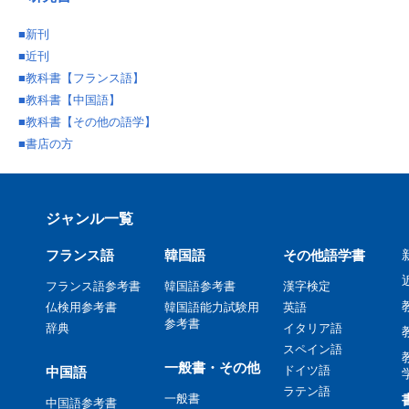
■
新刊
■
近刊
■
教科書【フランス語】
■
教科書【中国語】
■
教科書【その他の語学】
■
書店の方
ジャンル一覧
フランス語
韓国語
その他語学書
フランス語参考書
韓国語参考書
漢字検定
仏検用参考書
韓国語能力試験用
英語
参考書
辞典
イタリア語
スペイン語
一般書・その他
ドイツ語
中国語
ラテン語
一般書
中国語参考書