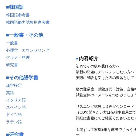
■
韓国語
韓国語参考書
韓国語能力試験用参考書
■
一般書・その他
一般書
心理学・カウンセリング
グルメ・料理
内容紹介
◉
研究書
初めてその級を受ける方へ
最新の問題にチャレンジしたい方へ
■
その他語学書
実際に試験を受けた方の復習として
漢字検定
級の難易度、試験形式・対策、合格
英語
試験全体のイメージをつかみましょ
イタリア語
リスニング試験は音声ダウンロード
スペイン語
（CDで聞きたい方は仏検事務局に
ドイツ語
詳細は書籍にてご確認くださいませ
ラテン語
１問ずつ丁寧&詳細な解説でじっく
■
研究書
す