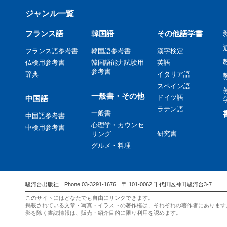
ジャンル一覧
フランス語
韓国語
その他語学書
フランス語参考書
韓国語参考書
漢字検定
仏検用参考書
韓国語能力試験用
英語
参考書
辞典
イタリア語
スペイン語
一般書・その他
ドイツ語
中国語
ラテン語
一般書
中国語参考書
心理学・カウンセ
中検用参考書
研究書
リング
グルメ・料理
駿河台出版社 Phone 03-3291-1676 〒 101-0062 千代田区神田駿河台3-7
このサイトにはどなたでも自由にリンクできます。
掲載されている文章・写真・イラストの著作権は、それぞれの著作者にあります
影を除く書誌情報は、販売・紹介目的に限り利用を認めます。