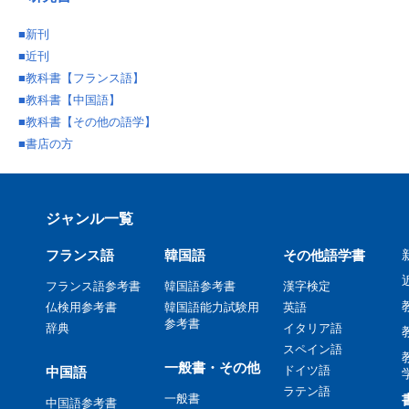
■
新刊
■
近刊
■
教科書【フランス語】
■
教科書【中国語】
■
教科書【その他の語学】
■
書店の方
ジャンル一覧
フランス語
韓国語
その他語学書
フランス語参考書
韓国語参考書
漢字検定
仏検用参考書
韓国語能力試験用
英語
参考書
辞典
イタリア語
スペイン語
一般書・その他
ドイツ語
中国語
ラテン語
一般書
中国語参考書