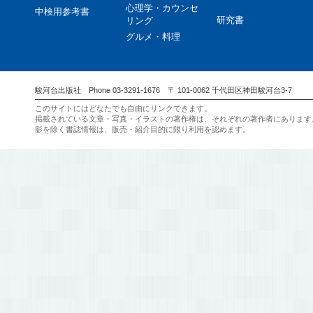
心理学・カウンセ
中検用参考書
研究書
リング
グルメ・料理
駿河台出版社 Phone 03-3291-1676 〒 101-0062 千代田区神田駿河台3-7
このサイトにはどなたでも自由にリンクできます。
掲載されている文章・写真・イラストの著作権は、それぞれの著作者にあります
影を除く書誌情報は、販売・紹介目的に限り利用を認めます。