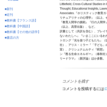
Littlefield, Cross-Cultural Studies in
Thought, Educational Insights, Law
■
新刊
Associates.『ホリスティック教
■
近刊
リチュアリティの心理学』（以上、
■
教科書【フランス語】
『教育人間学の挑戦』『行の人間学
■
教科書【中国語】
（以上、高菅出版）、など。
訳書として（共訳を含む）、ブレイ
■
教科書【その他の語学】
ないわたしへ』『いまここにいるわ
■
書店の方
トロング『光を放つ子どもたち』（
社）、アリス・ミラー『「子ども」
室）、クリシュナムルティ『瞑想』
ン『甦る生命エネルギー』（春秋社
リードラマ』（新評論）ほか多数。
コメントを残す
コメントを投稿するには