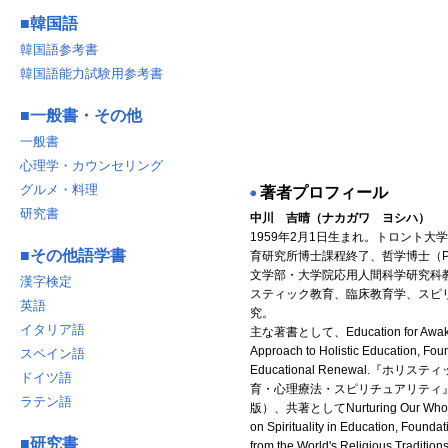
■
韓国語
韓国語参考書
韓国語能力試験用参考書
■
一般書・その他
一般書
心理学・カウンセリング
グルメ・料理
著者プロフィール
◉
研究書
中川 吉晴
（ナカガワ ヨシハ）
1959年2月1日生まれ。トロント大
■
その他語学書
育研究所博士課程終了、哲学博士（P
文学部・大学院応用人間科学研究科
漢字検定
スティック教育、臨床教育学、スピ
英語
究。
イタリア語
主な著書として、Education for Awaken
Approach to Holistic Education, Foun
スペイン語
Educational Renewal.『ホリ
ドイツ語
育・心理療法・スピリチュアリティ
ラテン語
版）、共著としてNurturing Our Wholen
on Spirituality in Education, Foundat
■
研究書
from the World's Religious Traditio