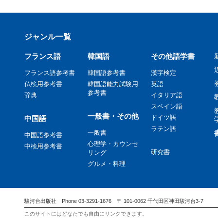
ジャンル一覧
フランス語
韓国語
その他語学書
フランス語参考書
韓国語参考書
漢字検定
仏検用参考書
韓国語能力試験用
英語
参考書
辞典
イタリア語
スペイン語
一般書・その他
ドイツ語
中国語
ラテン語
一般書
中国語参考書
心理学・カウンセ
中検用参考書
研究書
リング
グルメ・料理
駿河台出版社 Phone 03-3291-1676 〒 101-0062 千代田区神田駿河台3-7
このサイトにはどなたでも自由にリンクできます。