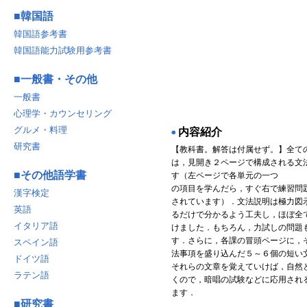
■
韓国語
韓国語参考書
韓国語能力試験用参考書
■
一般書・その他
一般書
心理学・カウンセリング
グルメ・料理
内容紹介
◉
研究書
【教科書。解答は付属せず。】全て
は，見開き２ページで構成される文
■
その他語学書
す（左ページで各単元の一つ
の項目を学んだら，すぐ右で練習問
漢字検定
されています）．文法説明は極力図
英語
るだけで分かるよう工夫し，ほぼ全
イタリア語
けました．もちろん，力試しの問題
す．さらに，各課の冒頭ページに，
スペイン語
法事項を盛り込んだ５～６個の短い
ドイツ語
それらの文章を覚えていけば，自然
ラテン語
くので，暗唱の試験などに応用され
ます．
■
研究書