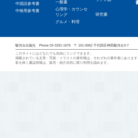
一般書
中国語参考書
心理学・カウンセ
中検用参考書
研究書
リング
グルメ・料理
駿河台出版社 Phone 03-3291-1676 〒 101-0062 千代田区神田駿河台3-7
このサイトにはどなたでも自由にリンクできます。
掲載されている文章・写真・イラストの著作権は、それぞれの著作者にあります
影を除く書誌情報は、販売・紹介目的に限り利用を認めます。