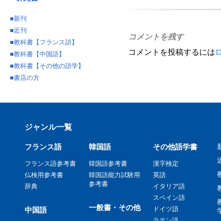
■
新刊
■
近刊
コメントを残す
■
教科書【フランス語】
コメントを投稿するには
■
教科書【中国語】
■
教科書【その他の語学】
■
書店の方
ジャンル一覧
フランス語
韓国語
その他語学書
フランス語参考書
韓国語参考書
漢字検定
仏検用参考書
韓国語能力試験用
英語
参考書
辞典
イタリア語
スペイン語
一般書・その他
ドイツ語
中国語
ラテン語