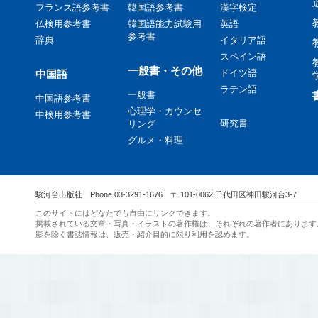
フランス語参考書
韓国語参考書
漢字検定
仏検用参考書
韓国語能力試験用
英語
参考書
辞典
イタリア語
スペイン語
一般書・その他
ドイツ語
中国語
ラテン語
一般書
中国語参考書
心理学・カウンセ
中検用参考書
研究書
リング
グルメ・料理
駿河台出版社 Phone 03-3291-1676 〒 101-0062 千代田区神田駿河台3-7
このサイトにはどなたでも自由にリンクできます。
掲載されている文章・写真・イラストの著作権は、それぞれの著作者にあります
影を除く書誌情報は、販売・紹介目的に限り利用を認めます。