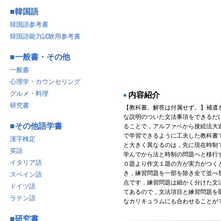
■
韓国語
韓国語参考書
韓国語能力試験用参考書
■
一般書・その他
一般書
心理学・カウンセリング
グルメ・料理
内容紹介
◉
研究書
【教科書。解答は付属せず。】補遺
な説明のついた文法事項をできるだ
■
その他語学書
ることで，アルファベから接続法大
で学習できるように工夫した教科書
漢字検定
と大きく異なるのは，先に現在時制
英語
学んでから法と時制の問題へと移行
イタリア語
０題より作文１題の方が実力がつく
き，練習問題を一部を除き全て並べ
スペイン語
点です．練習問題は細かく分けた文
ドイツ語
てあるので，文法項目と練習問題を
ラテン語
なカリキュラムにも合わせることが
■
研究書