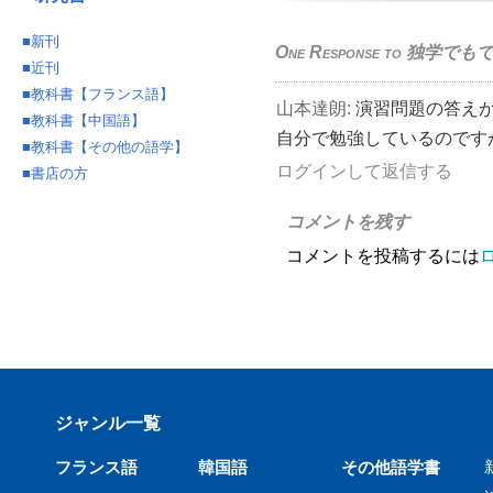
■
新刊
One Response to
独学でもで
■
近刊
■
教科書【フランス語】
山本達朗
:
演習問題の答え
■
教科書【中国語】
自分で勉強しているのです
■
教科書【その他の語学】
ログインして返信する
■
書店の方
コメントを残す
コメントを投稿するには
ジャンル一覧
フランス語
韓国語
その他語学書