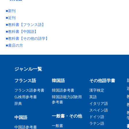
■
新刊
■
近刊
■
教科書【フランス語】
■
教科書【中国語】
■
教科書【その他の語学】
■
書店の方
ジャンル一覧
フランス語
韓国語
その他語学書
フランス語参考書
韓国語参考書
漢字検定
仏検用参考書
韓国語能力試験用
英語
参考書
辞典
イタリア語
スペイン語
一般書・その他
ドイツ語
中国語
ラテン語
一般書
中国語参考書